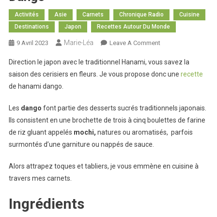
Activités
Asie
Carnets
Chronique Radio
Cuisine
Destinations
Japon
Recettes Autour Du Monde
Marie-Léa
On
9 Avril 2023
Leave A Comment
Recette
Direction le japon avec le traditionnel Hanami, vous savez la
Autour
saison des cerisiers en fleurs. Je vous propose donc une
recette
Du
de hanami dango.
Monde
:
Les
dango
font partie des desserts sucrés traditionnels japonais.
Hanami
Ils consistent en une brochette de trois à cinq boulettes de farine
Dango
de riz gluant appelés
mochi,
natures ou aromatisés, parfois
surmontés d’une garniture ou nappés de sauce.
Alors attrapez toques et tabliers, je vous emmène en cuisine à
travers mes carnets.
Ingrédients