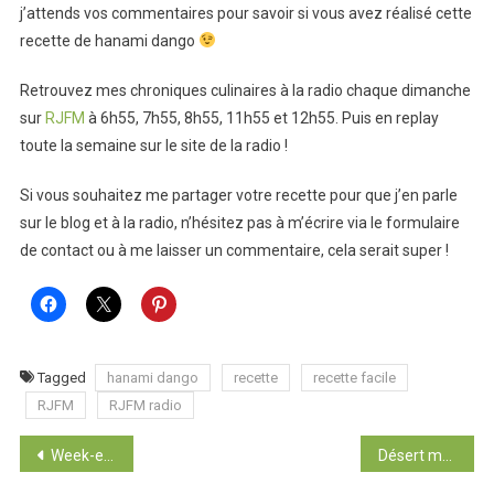
j’attends vos commentaires pour savoir si vous avez réalisé cette
recette de hanami dango
Retrouvez mes chroniques culinaires à la radio chaque dimanche
sur
RJFM
à 6h55, 7h55, 8h55, 11h55 et 12h55. Puis en replay
toute la semaine sur le site de la radio !
Si vous souhaitez me partager votre recette pour que j’en parle
sur le blog et à la radio, n’hésitez pas à m’écrire via le formulaire
de contact ou à me laisser un commentaire, cela serait super !
Tagged
hanami dango
recette
recette facile
RJFM
RJFM radio
Navigation
Week-end dans la Loire
Désert mauritanien