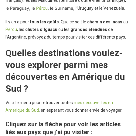
français), les îles Malouines (territoire d’outre-mer britannique),
le Paraguay, le
Pérou
, le Suriname,
l’Uruguay et le Venezuela.
Il y en a pour
tous les goûts
. Que ce soit le
chemin des Incas
au
Pérou
, les
chutes d’Iguaçu
ou les
grandes étendues
de
l’Argentine, prévoyez du temps pour visiter ces différents pays.
Quelles destinations voulez-
vous explorer parmi mes
découvertes en Amérique du
Sud ?
Voici le menu pour retrouver toutes
mes découvertes en
Amérique du Sud
, en espérant vous donner envie de voyager.
Cliquez sur la flèche pour voir les articles
liés aux pays que j’ai pu visiter :