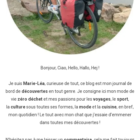
Bonjour, Ciao, Hello, Hallo, Hej !
Je suis
Marie-Léa
, curieuse de tout, ce blog est mon journal de
bord de
découvertes
en tout genre. Je consigne ici mon mode de
vie
zéro déchet
et mes passions pour les
voyages
, le
sport
,
la
culture
sous toutes ses formes, la
mode
et la
cuisine
, en bref,
mon quotidien ! Le tout avec mon chat que j’essaie d’emmener
dans toutes mes découvertes !
N’hésitez pas à me laisser un
commentaire
, cela me fait toujours