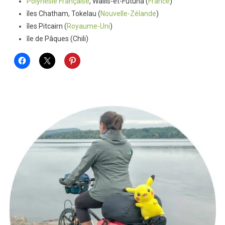
Polynésie Française
, Wallis-et-Futuna (
France
)
îles Chatham, Tokelau (
Nouvelle-Zélande
)
îles Pitcairn (
Royaume-Uni
)
île de Pâques (Chili)