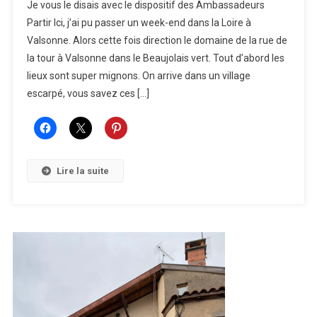
Je vous le disais avec le dispositif des Ambassadeurs
De
Partir Ici, j’ai pu passer un week-end dans la Loire à
La
Valsonne. Alors cette fois direction le domaine de la rue de
Rue
la tour à Valsonne dans le Beaujolais vert. Tout d’abord les
De
La
lieux sont super mignons. On arrive dans un village
Tour
escarpé, vous savez ces […]
Lire la suite