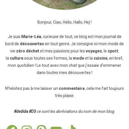
Bonjour, Ciao, Hello, Hallo, Hej !
Je suis
Marie-Léa
, curieuse de tout, ce blog est mon journal de
bord de
découvertes
en tout genre. Je consigne ici mon mode de
vie
zéro déchet
et mes passions pour les
voyages
, le
sport
,
la
culture
sous toutes ses formes, la
mode
et la
cuisine
, en bref,
mon quotidien ! Le tout avec mon chat que j’essaie d’emmener
dans toutes mes découvertes !
N’hésitez pas à me laisser un
commentaire
, cela me fait toujours
très plaisir.
#dedida
#D3
ce sont les abréviations du nom de mon blog.
Facebook
Instagram
Pinterest
YouTube
TikTok