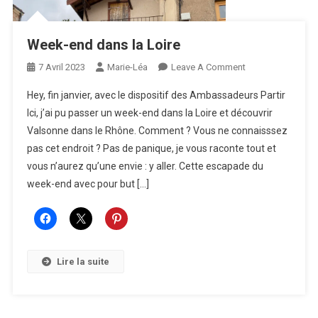
Week-end dans la Loire
On
7 Avril 2023
Marie-Léa
Leave A Comment
Week-
Hey, fin janvier, avec le dispositif des Ambassadeurs Partir
End
Ici, j’ai pu passer un week-end dans la Loire et découvrir
Dans
Valsonne dans le Rhône. Comment ? Vous ne connaisssez
La
pas cet endroit ? Pas de panique, je vous raconte tout et
Loire
vous n’aurez qu’une envie : y aller. Cette escapade du
week-end avec pour but […]
Lire la suite