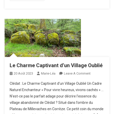
Entre
Corrèze
Et
Périgord
Le Charme Captivant d’un Village Oublié
On
20 Août 2023
Marie-Léa
Leave A Comment
Le
Clédat : Le Charme Captivant d’un Village Oublié Un Cadre
Charme
Naturel Enchanteur « Pour vivre heureux, vivons cachés » …
Captivant
N’est-ce pas le parfait adage pour décrire l’essence du
D’un
village abandonné de Clédat ? Situé dans l’ombre du
Village
Oublié
Plateau de Millevaches en Corrèze. Ce petit coin du monde