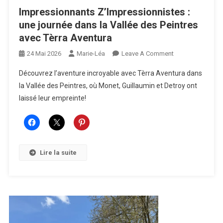
Impressionnants Z’Impressionnistes :
une journée dans la Vallée des Peintres
avec Tèrra Aventura
On
24 Mai 2026
Marie-Léa
Leave A Comment
Impressionnants
Découvrez l’aventure incroyable avec Tèrra Aventura dans
Z’Impressionnist
la Vallée des Peintres, où Monet, Guillaumin et Detroy ont
:
laissé leur empreinte!
Une
Journée
Dans
La
Vallée
Lire la suite
Des
Peintres
Avec
Tèrra
Aventura