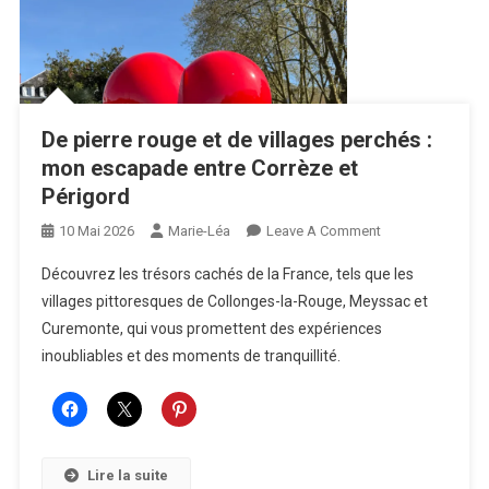
De pierre rouge et de villages perchés :
mon escapade entre Corrèze et
Périgord
On
10 Mai 2026
Marie-Léa
Leave A Comment
De
Découvrez les trésors cachés de la France, tels que les
Pierre
villages pittoresques de Collonges-la-Rouge, Meyssac et
Rouge
Curemonte, qui vous promettent des expériences
Et
inoubliables et des moments de tranquillité.
De
Villages
Perchés
:
Mon
Lire la suite
Escapade