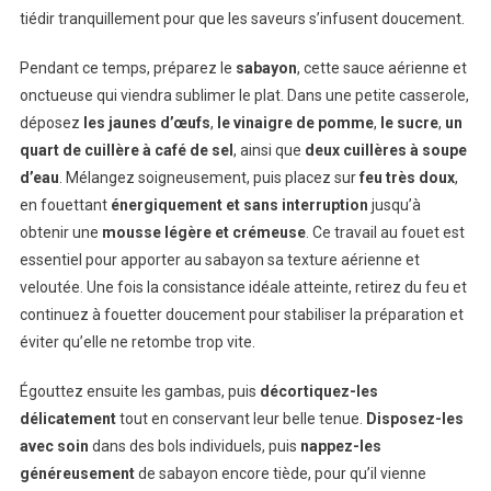
tiédir tranquillement pour que les saveurs s’infusent doucement.
Pendant ce temps, préparez le
sabayon
, cette sauce aérienne et
onctueuse qui viendra sublimer le plat. Dans une petite casserole,
déposez
les jaunes d’œufs
,
le vinaigre de pomme
,
le sucre
,
un
quart de cuillère à café de sel
, ainsi que
deux cuillères à soupe
d’eau
. Mélangez soigneusement, puis placez sur
feu très doux
,
en fouettant
énergiquement et sans interruption
jusqu’à
obtenir une
mousse légère et crémeuse
. Ce travail au fouet est
essentiel pour apporter au sabayon sa texture aérienne et
veloutée. Une fois la consistance idéale atteinte, retirez du feu et
continuez à fouetter doucement pour stabiliser la préparation et
éviter qu’elle ne retombe trop vite.
Égouttez ensuite les gambas, puis
décortiquez-les
délicatement
tout en conservant leur belle tenue.
Disposez-les
avec soin
dans des bols individuels, puis
nappez-les
généreusement
de sabayon encore tiède, pour qu’il vienne