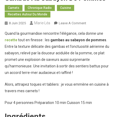
Carnets
Chronique Radio
Cuisine
Recettes Autour Du Monde
Marie-Léa
On
8 Juin 2025
Leave A Comment
Recette
Quand la gourmandise rencontre l’élégance, cela donne une
Autour
recette
tout en finesse : les
gambas au sabayon de pommes
.
Du
Entre la texture délicate des gambas et l’onctuosité aérienne du
Monde
sabayon, relevé par la douceur acidulée de la pomme, ce plat
:
Gambas
promet une explosion de saveurs aussi surprenante
Au
qu’harmonieuse. Une invitation à sortir des sentiers battus pour
Sabayon
un accord terre-mer audacieux et raffiné !
De
Pommes
Alors, attrapez toques et tabliers : je vous emmène en cuisine à
travers mes carnets !
Pour 4 personnes Préparation 10 min Cuisson 15 min
Ingrédients