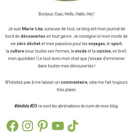
Bonjour, Ciao, Hello, Hallo, Hej !
Je suis
Marie-Léa
, curieuse de tout, ce blog est mon journal de
bord de
découvertes
en tout genre. Je consigne ici mon mode de
vie
zéro déchet
et mes passions pour les
voyages
, le
sport
,
la
culture
sous toutes ses formes, la
mode
et la
cuisine
, en bref,
mon quotidien ! Le tout avec mon chat que j’essaie d’emmener
dans toutes mes découvertes !
N’hésitez pas à me laisser un
commentaire
, cela me fait toujours
très plaisir.
#dedida
#D3
ce sont les abréviations du nom de mon blog.
Facebook
Instagram
Pinterest
YouTube
TikTok