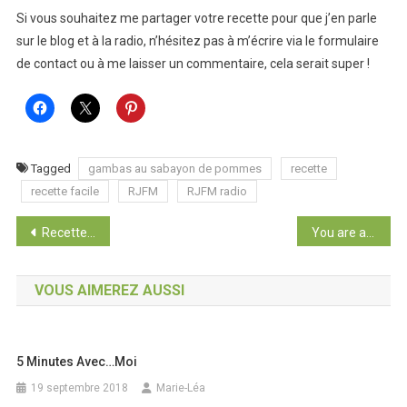
Si vous souhaitez me partager votre recette pour que j’en parle
sur le blog et à la radio, n’hésitez pas à m’écrire via le formulaire
de contact ou à me laisser un commentaire, cela serait super !
Tagged
gambas au sabayon de pommes
recette
recette facile
RJFM
RJFM radio
Navigation
Recette Autour du Monde : cheesecake japonais
You are a museum of everything you’ve loved
de
VOUS AIMEREZ AUSSI
l’article
5 Minutes Avec…moi
19 septembre 2018
Marie-Léa