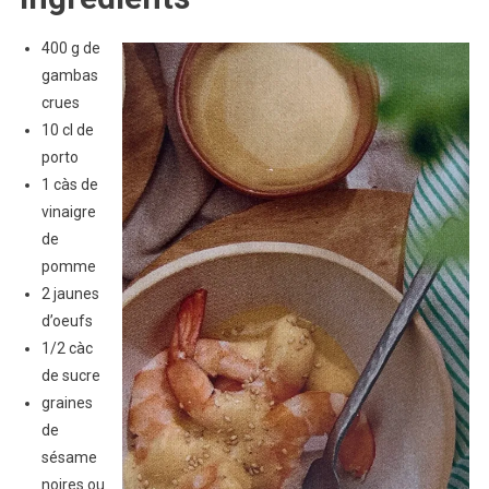
400 g de
gambas
crues
10 cl de
porto
1 càs de
vinaigre
de
pomme
2 jaunes
d’oeufs
1/2 càc
de sucre
graines
de
sésame
noires ou