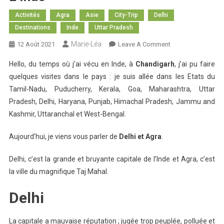
Activités
Agra
Asie
City-Trip
Delhi
Destinations
Inde
Uttar Pradesh
Marie-Léa
On
12 Août 2021
Leave A Comment
Un
Hello, du temps où j’ai vécu en Inde, à
Chandigarh
, j’ai pu faire
Petit
quelques visites dans le pays : je suis allée dans les Etats du
Tour
Tamil-Nadu, Puducherry, Kerala, Goa, Maharashtra, Uttar
Dans
Pradesh, Delhi, Haryana, Punjab, Himachal Pradesh, Jammu and
Le
Nord
Kashmir, Uttaranchal et West-Bengal.
De
L’Inde
Aujourd’hui, je viens vous parler de
Delhi et Agra
.
Delhi, c’est la grande et bruyante capitale de l’Inde et Agra, c’est
la ville du magnifique Taj Mahal.
Delhi
La capitale a mauvaise réputation ; jugée trop peuplée, polluée et