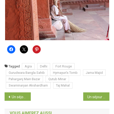
Tagged
Agra
Delhi
Fort Rouge
Gurudwara Bangla Sahib
Hymayun's Tomb
Jama Majid
Paharganj Main Bazar
Qutub Minar
Swaminaryan Akshardham
Taj Mahal
Navigation
Un séjour à Hong-Kong
Un séjour à Londres
de
VOUS AIMEREZ AUSSI