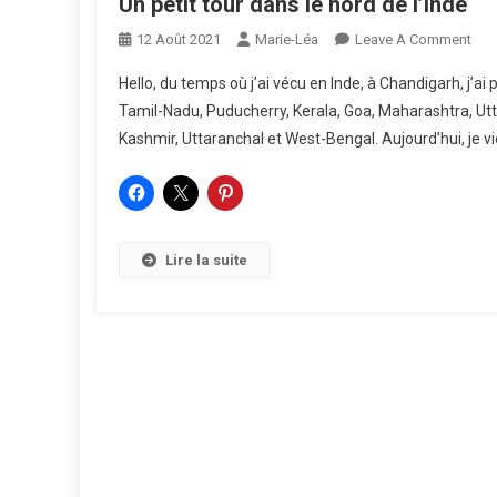
Un petit tour dans le nord de l’Inde
On
12 Août 2021
Marie-Léa
Leave A Comment
Un
Hello, du temps où j’ai vécu en Inde, à Chandigarh, j’ai 
Peti
Tamil-Nadu, Puducherry, Kerala, Goa, Maharashtra, Ut
Tou
Kashmir, Uttaranchal et West-Bengal. Aujourd’hui, je vie
Dan
Le
Nor
De
L’In
Lire la suite