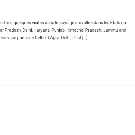
pu faire quelques visites dans le pays : je suis allée dans les Etats du
t
tar Pradesh, Delhi, Haryana, Punjab, Himachal Pradesh, Jammu and
r
ns vous parler de Delhi et Agra. Delhi, c’est […]
s
d
de