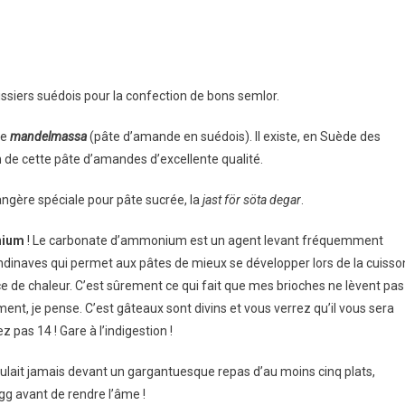
ssiers suédois pour la confection de bons semlor.
de
mandelmassa
(pâte d’amande en suédois). Il existe, en Suède des
n de cette pâte d’amandes d’excellente qualité.
angère spéciale pour pâte sucrée, la
jast för söta degar
.
nium
! Le carbonate d’ammonium est un agent levant fréquemment
andinaves qui permet aux pâtes de mieux se développer lors de la cuisso
ce de chaleur. C’est sûrement ce qui fait que mes brioches ne lèvent pas
ent, je pense. C’est gâteaux sont divins et vous verrez qu’il vous sera
 pas 14 ! Gare à l’indigestion !
eculait jamais devant un gargantuesque repas d’au moins cinq plats,
gg avant de rendre l’âme !