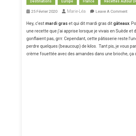
Destinations
Europe
France
Recettes Autour 
Marie-Léa
On
25 Février 2020
Leave A Comment
Rece
Hey, c’est
mardi gras
et qui dit mardi gras dit
gâteaux
. P
Auto
une recette que j’ai apprise lorsque je vivais en Suède et 
Du
gonflaient pas, grrr. Cependant, cette pâtisserie reste l’
Mon
perdre quelques (beaucoup) de kilos. Tant pis, je vous 
:
Mard
crème fouettée avec des amandes dans une brioche, ça do
Gras
Seml
Suéd