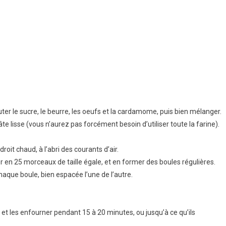
outer le sucre, le beurre, les oeufs et la cardamome, puis bien mélanger.
pâte lisse (vous n’aurez pas forcément besoin d’utiliser toute la farine).
oit chaud, à l’abri des courants d’air.
ser en 25 morceaux de taille égale, et en former des boules régulières.
haque boule, bien espacée l’une de l’autre.
 et les enfourner pendant 15 à 20 minutes, ou jusqu’à ce qu’ils