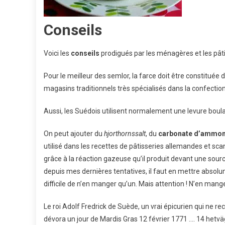
Conseils
Voici les
conseils
prodigués par les ménagères et les pâti
Pour le meilleur des semlor, la farce doit être constituée 
magasins traditionnels très spécialisés dans la confectio
Aussi, les Suédois utilisent normalement une levure boul
On peut ajouter du
hjorthornssalt
, du
carbonate d’ammo
utilisé dans les recettes de pâtisseries allemandes et sc
grâce à la réaction gazeuse qu’il produit devant une sour
depuis mes dernières tentatives, il faut en mettre absolum
difficile de n’en manger qu’un. Mais attention ! N’en mangez
Le roi Adolf Fredrick de Suède, un vrai épicurien qui ne r
dévora un jour de Mardis Gras 12 février 1771 …. 14 hetvä