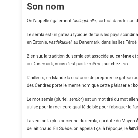
Son nom
On l’appelle également
fastlagsbulle
, surtout dans le sud 
Le semla est un gâteau typique de tous les pays scandinav
en Estonie,
vastlakukkel
, au Danemark, dans les Îles Féroé
Bien sur, la tradition du semla est associée au
carême
et 
au Danemark, ouais c’est pas le même jour chez eux.
D’ailleurs, en Islande la coutume de préparer ce gâteau p
des Cendres porte le même nom que cette pâtisserie :
bo
Le mot semla (pluriel,
semlor
) est un mot tiré du mot all
utilisé pour la meilleure qualité de blé pour fabriquer la f
La version la plus ancienne du semla, qui date du Moyen
de lait chaud. En Suède, on appelait ça, à l’époque, le
hetv