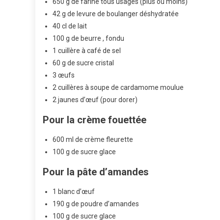
650 g de farine tous usages (plus ou moins)
42 g de levure de boulanger déshydratée
40 cl de lait
100 g de beurre , fondu
1 cuillère à café de sel
60 g de sucre cristal
3 œufs
2 cuillères à soupe de cardamome moulue
2 jaunes d’œuf (pour dorer)
Pour la crème fouettée
600 ml de crème fleurette
100 g de sucre glace
Pour la pâte d’amandes
1 blanc d’œuf
190 g de poudre d’amandes
100 g de sucre glace