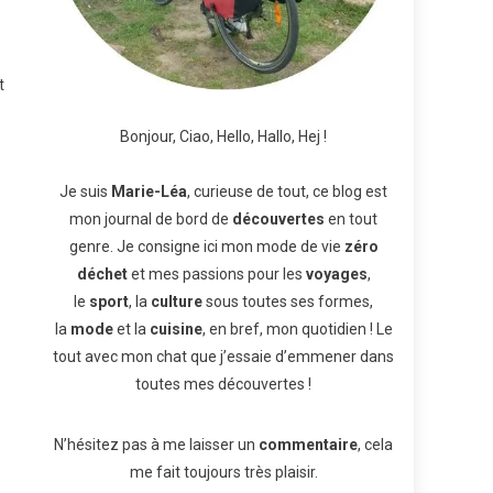
t
Bonjour, Ciao, Hello, Hallo, Hej !
Je suis
Marie-Léa
, curieuse de tout, ce blog est
mon journal de bord de
découvertes
en tout
genre. Je consigne ici mon mode de vie
zéro
déchet
et mes passions pour les
voyages
,
le
sport
, la
culture
sous toutes ses formes,
la
mode
et la
cuisine
, en bref, mon quotidien ! Le
tout avec mon chat que j’essaie d’emmener dans
toutes mes découvertes !
N’hésitez pas à me laisser un
commentaire
, cela
me fait toujours très plaisir.