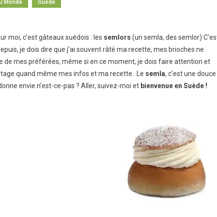
Du Monde
Suède
tte
our moi, c’est gâteaux suédois : les
semlors
(un semla, des semlor) C’es
ur
depuis, je dois dire que j’ai souvent râté ma recette, mes brioches ne
une de mes préférées, même si en ce moment, je dois faire attention et
de
partage quand même mes infos et ma recette. Le
semla
, c’est une douce
i-
nne envie n’est-ce-pas ? Aller, suivez-moi et
bienvenue en Suède !
or
ois