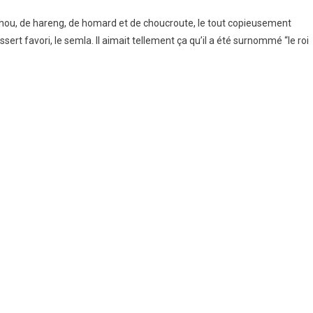
chou, de hareng, de homard et de choucroute, le tout copieusement
sert favori, le semla. Il aimait tellement ça qu’il a été surnommé “le roi