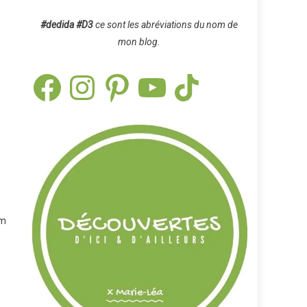
#dedida
#D3
ce sont les abréviations du nom de
mon blog.
Facebook
Instagram
Pinterest
YouTube
TikTok
om