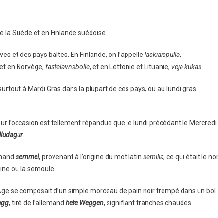
de la Suède et en Finlande suédoise.
es et des pays baltes. En Finlande, on l’appelle
laskiaispulla
,
 et en Norvège,
fastelavnsbolle
, et en Lettonie et Lituanie,
veja kukas
.
surtout à Mardi Gras dans la plupart de ces pays, ou au lundi gras
our l’occasion est tellement répandue que le lundi précédant le Mercredi
lludagur
.
emand
semmel
, provenant à l’origine du mot latin
semilia
, ce qui était le n
arine ou la semoule.
 Âge se composait d’un simple morceau de pain noir trempé dans un bol
ägg
, tiré de l’allemand
hete Weggen
, signifiant tranches chaudes.