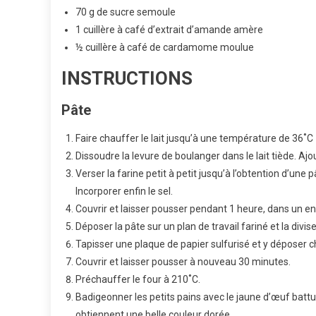
70 g de sucre semoule
1 cuillère à café d’extrait d’amande amère
½ cuillère à café de cardamome moulue
INSTRUCTIONS
Pâte
Faire chauffer le lait jusqu’à une température de 36˚C
Dissoudre la levure de boulanger dans le lait tiède. Aj
Verser la farine petit à petit jusqu’à l’obtention d’une 
Incorporer enfin le sel.
Couvrir et laisser pousser pendant 1 heure, dans un endr
Déposer la pâte sur un plan de travail fariné et la divi
Tapisser une plaque de papier sulfurisé et y déposer c
Couvrir et laisser pousser à nouveau 30 minutes.
Préchauffer le four à 210˚C.
Badigeonner les petits pains avec le jaune d’œuf battu
obtiennent une belle couleur dorée.