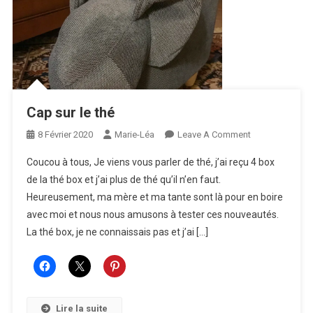
Cap sur le thé
On
8 Février 2020
Marie-Léa
Leave A Comment
Cap
Coucou à tous, Je viens vous parler de thé, j’ai reçu 4 box
Sur
de la thé box et j’ai plus de thé qu’il n’en faut.
Le
Heureusement, ma mère et ma tante sont là pour en boire
Thé
avec moi et nous nous amusons à tester ces nouveautés.
La thé box, je ne connaissais pas et j’ai […]
Lire la suite