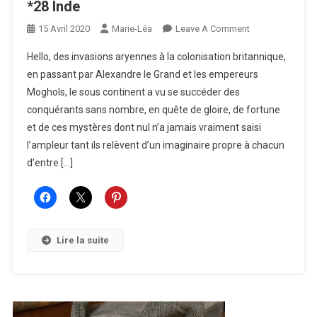
*28 Inde
On
15 Avril 2020
Marie-Léa
Leave A Comment
*28
Hello, des invasions aryennes à la colonisation britannique,
Inde
en passant par Alexandre le Grand et les empereurs
Moghols, le sous continent a vu se succéder des
conquérants sans nombre, en quête de gloire, de fortune
et de ces mystères dont nul n’a jamais vraiment saisi
l’ampleur tant ils relèvent d’un imaginaire propre à chacun
d’entre […]
Lire la suite