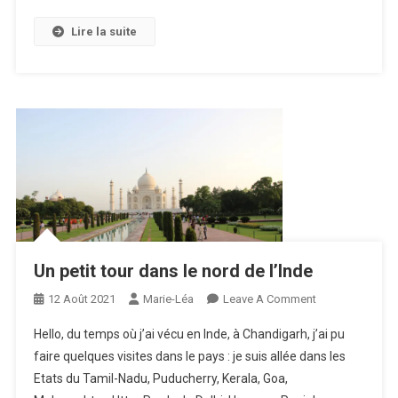
Lire la suite
Un petit tour dans le nord de l’Inde
On
12 Août 2021
Marie-Léa
Leave A Comment
Un
Hello, du temps où j’ai vécu en Inde, à Chandigarh, j’ai pu
Petit
faire quelques visites dans le pays : je suis allée dans les
Tour
Etats du Tamil-Nadu, Puducherry, Kerala, Goa,
Dans