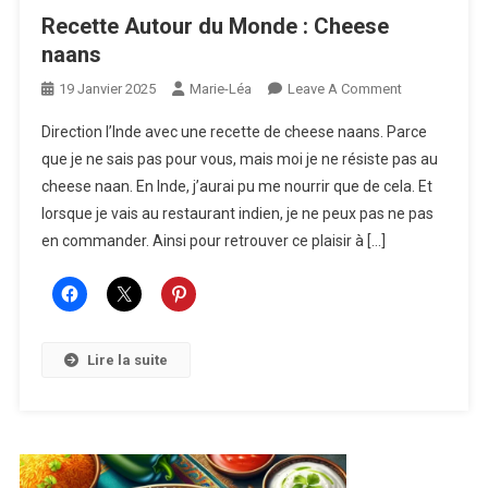
Recette Autour du Monde : Cheese
naans
On
19 Janvier 2025
Marie-Léa
Leave A Comment
Recette
Direction l’Inde avec une recette de cheese naans. Parce
Autour
que je ne sais pas pour vous, mais moi je ne résiste pas au
Du
cheese naan. En Inde, j’aurai pu me nourrir que de cela. Et
Monde
lorsque je vais au restaurant indien, je ne peux pas ne pas
:
Cheese
en commander. Ainsi pour retrouver ce plaisir à […]
Naans
Lire la suite