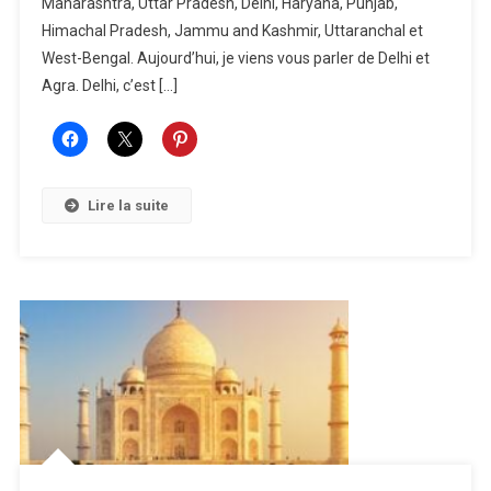
Maharashtra, Uttar Pradesh, Delhi, Haryana, Punjab,
Le
Nord
Himachal Pradesh, Jammu and Kashmir, Uttaranchal et
De
West-Bengal. Aujourd’hui, je viens vous parler de Delhi et
L’Inde
Agra. Delhi, c’est […]
Lire la suite