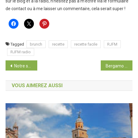
sur le blog et à la radio, n’hésitez pas à m’écrire via le formulaire
de contact ou à me laisser un commentaire, cela serait super !
Tagged
brunch
recette
recette facile
RJFM
RJFM radio
Navigation
Notre séjour à Bergamo
Bergamo ville basse
de
VOUS AIMEREZ AUSSI
l’article