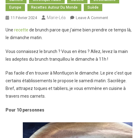
Europe
Recettes Autour Du Monde
Suède
Marie-Léa
On
11 Février 2024
Leave A Comment
Recette
Une
recette
de brunch parce que j’aime bien prendre ce temps là,
Autour
le dimanche matin.
Du
Monde
Vous connaissez le brunch ? Vous en êtes ? Allez, levez la main
:
les adeptes du brunch tranquillou le dimanche à 11h !
Brunch
Pas facile d’en trouver à Montluçon le dimanche. Le pire c’est que
certains établissements le propose le samedi matin. Sacrilège.
Bref, attrapez toques et tabliers, je vous emmène en cuisine à
travers mes carnets.
Pour 10 personnes