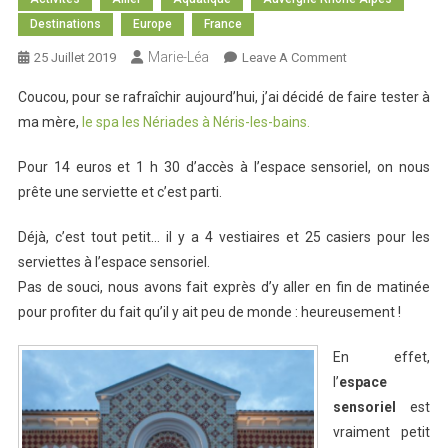
Destinations
Europe
France
Marie-Léa
On
25 Juillet 2019
Leave A Comment
Thermes
Coucou, pour se rafraîchir aujourd’hui, j’ai décidé de faire tester à
:
ma mère,
le spa les Nériades à Néris-les-bains.
Les
Nériades
Pour 14 euros et 1 h 30 d’accès à l’espace sensoriel, on nous
prête une serviette et c’est parti.
Déjà, c’est tout petit… il y a 4 vestiaires et 25 casiers pour les
serviettes à l’espace sensoriel.
Pas de souci, nous avons fait exprès d’y aller en fin de matinée
pour profiter du fait qu’il y ait peu de monde : heureusement !
En effet,
l’
espace
sensoriel
est
vraiment petit