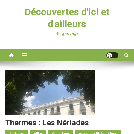
Découvertes d'ici et
d'ailleurs
Blog voyage
Thermes : Les Nériades
Activités
Allier
Aquatique
Auvergne Rhône Alpes