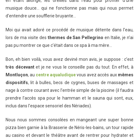
en étant allongé, les oreilles dans l’eau pour profiter d’une
musique douce… qui ne fonctionne pas mais qui nous permet
d’entendre une soufflerie bruyante…
Moi qui avait adoré ce procédé de musique détente dans l’eau,
lors de ma visite des
thermes de San Pellegrino
en Italie, je n’ai
pas pu montrer ce que c’était dans ce spa à ma mère…
Bon, eh bien voilà, vous avez deviné mon avis, je suppose : c’est
très décevant
et je ne vous le conseille pas du tout. En effet, à
Montluçon
, au
centre aqualudique
vous avez accès aux
mêmes
dispositifs
, lit à bulles, becs de cygnes, buses de massages et
nage à contre courant avec l’entrée simple de la piscine (il faudra
prendre l’accès spa pour le hamman et le sauna qui sont, eux,
inclus dans l’espace sensoriel des Nériades).
Nous nous sommes consolées en mangeant une super bonne
pizza bien garnie à la Brasserie de Néris-les-bains, un tour rapide
au casino et devant le théâtre avant de rentrer pour hydrater et