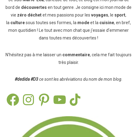
bord de
découvertes
en tout genre. Je consigne ici mon mode de
vie
zéro déchet
et mes passions pour les
voyages
, le
sport
,
la
culture
sous toutes ses formes, la
mode
et la
cuisine
, en bref,
mon quotidien ! Le tout avec mon chat que j’essaie d’emmener
dans toutes mes découvertes !
N’hésitez pas à me laisser un
commentaire
, cela me fait toujours
très plaisir.
#dedida
#D3
ce sont les abréviations du nom de mon blog.
Facebook
Instagram
Pinterest
YouTube
TikTok