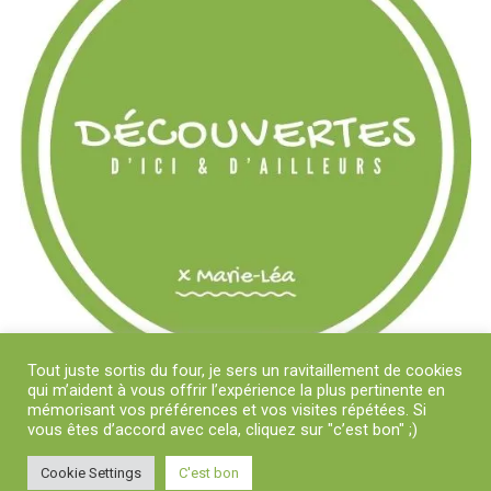
Tout juste sortis du four, je sers un ravitaillement de cookies
qui m’aident à vous offrir l’expérience la plus pertinente en
mémorisant vos préférences et vos visites répétées. Si
vous êtes d’accord avec cela, cliquez sur "c’est bon" ;)
Cookie Settings
C'est bon
Copyright © 2018-2024 Découvertes D'Ici et D'Ailleurs x Marie-Léa | Tous