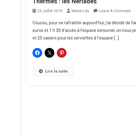
Thermes : les Nériades
On
25 Juillet 2019
Marie-Léa
Leave A Comment
Th
Coucou, pour se rafraîchir aujourd’hui, j’ai décidé de f
:
euros et 1 h 30 d’accès à l’espace sensoriel, on nous prêt
Le
et 25 casiers pour les serviettes à l’espace […]
Né
Lire la suite