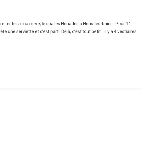
ermes
aire tester à ma mère, le spa les Nériades à Néris-les-bains. Pour 14
e une serviette et c’est parti. Déjà, c’est tout petit… il y a 4 vestiaires
s
riades