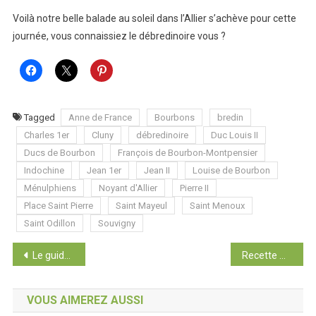
Voilà notre belle balade au soleil dans l’Allier s’achève pour cette
journée, vous connaissiez le débredinoire vous ?
Tagged
Anne de France
Bourbons
bredin
Charles 1er
Cluny
débredinoire
Duc Louis II
Ducs de Bourbon
François de Bourbon-Montpensier
Indochine
Jean 1er
Jean II
Louise de Bourbon
Ménulphiens
Noyant d'Allier
Pierre II
Place Saint Pierre
Saint Mayeul
Saint Menoux
Saint Odillon
Souvigny
Navigation
Le guide pour visiter la Thaïlande
Recette Autour du Monde : le lait doré
de
VOUS AIMEREZ AUSSI
l’article