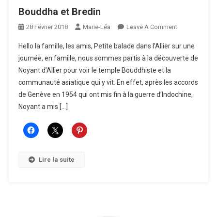
Bouddha et Bredin
On
28 Février 2018
Marie-Léa
Leave A Comment
Bouddha
Hello la famille, les amis, Petite balade dans l’Allier sur une
Et
journée, en famille, nous sommes partis à la découverte de
Bredin
Noyant d’Allier pour voir le temple Bouddhiste et la
communauté asiatique qui y vit. En effet, après les accords
de Genève en 1954 qui ont mis fin à la guerre d’Indochine,
Noyant a mis […]
Lire la suite