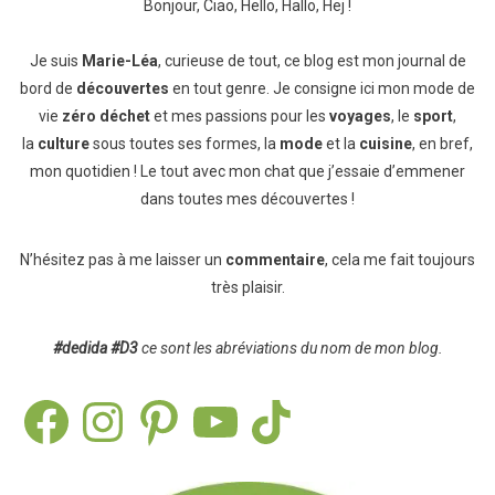
Bonjour, Ciao, Hello, Hallo, Hej !
Je suis
Marie-Léa
, curieuse de tout, ce blog est mon journal de
bord de
découvertes
en tout genre. Je consigne ici mon mode de
vie
zéro déchet
et mes passions pour les
voyages
, le
sport
,
la
culture
sous toutes ses formes, la
mode
et la
cuisine
, en bref,
mon quotidien ! Le tout avec mon chat que j’essaie d’emmener
dans toutes mes découvertes !
N’hésitez pas à me laisser un
commentaire
, cela me fait toujours
très plaisir.
#dedida
#D3
ce sont les abréviations du nom de mon blog.
Facebook
Instagram
Pinterest
YouTube
TikTok