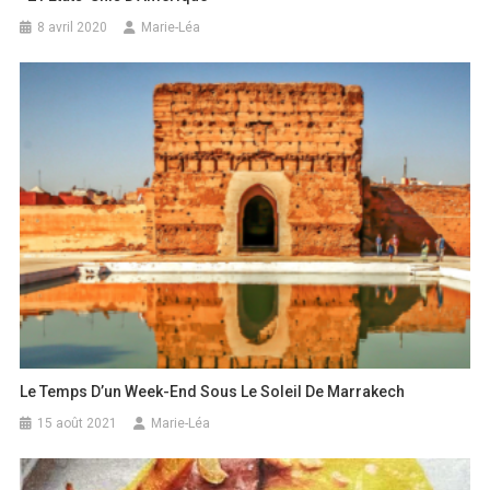
8 avril 2020
Marie-Léa
Le Temps D’un Week-End Sous Le Soleil De Marrakech
15 août 2021
Marie-Léa