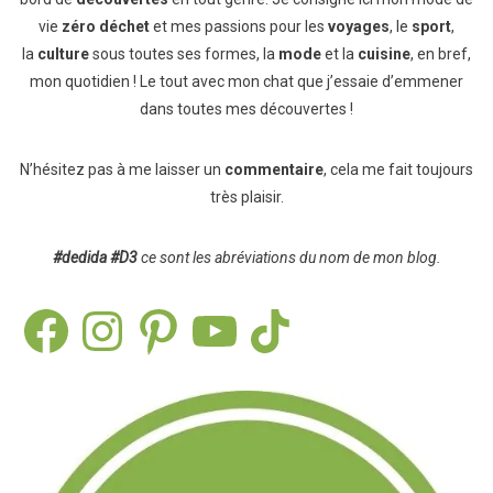
vie
zéro déchet
et mes passions pour les
voyages
, le
sport
,
la
culture
sous toutes ses formes, la
mode
et la
cuisine
, en bref,
mon quotidien ! Le tout avec mon chat que j’essaie d’emmener
dans toutes mes découvertes !
N’hésitez pas à me laisser un
commentaire
, cela me fait toujours
très plaisir.
#dedida
#D3
ce sont les abréviations du nom de mon blog.
Facebook
Instagram
Pinterest
YouTube
TikTok