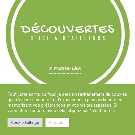
Tout juste sortis du four, je sers un ravitaillement de cookies
qui m’aident à vous offrir l’expérience la plus pertinente en
mémorisant vos préférences et vos visites répétées. Si
vous êtes d’accord avec cela, cliquez sur "c’est bon" ;)
Cookie Settings
C'est bon
Copyright © 2018-2024 Découvertes D'Ici et D'Ailleurs x Marie-Léa | Tous
droits réservés
|
Theme: News Portal by
Mystery Themes
.