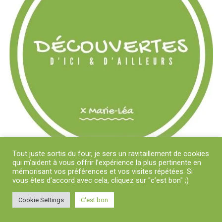
Tout juste sortis du four, je sers un ravitaillement de cookies
qui m’aident à vous offrir l’expérience la plus pertinente en
mémorisant vos préférences et vos visites répétées. Si
vous êtes d’accord avec cela, cliquez sur "c’est bon" ;)
Cookie Settings
C'est bon
Copyright © 2018-2024 Découvertes D'Ici et D'Ailleurs x Marie-Léa | Tous
droits réservés
|
Theme: News Portal by
Mystery Themes
.