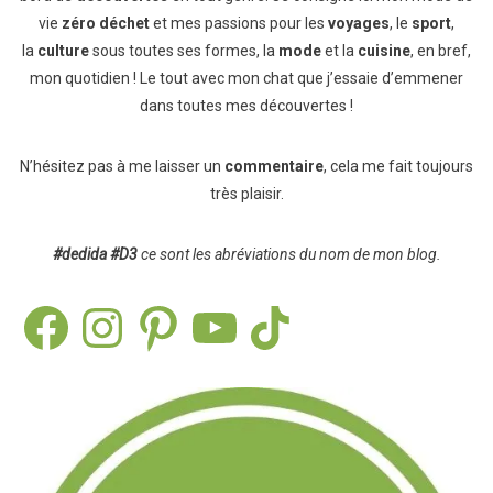
vie
zéro déchet
et mes passions pour les
voyages
, le
sport
,
la
culture
sous toutes ses formes, la
mode
et la
cuisine
, en bref,
mon quotidien ! Le tout avec mon chat que j’essaie d’emmener
dans toutes mes découvertes !
N’hésitez pas à me laisser un
commentaire
, cela me fait toujours
très plaisir.
#dedida
#D3
ce sont les abréviations du nom de mon blog.
Facebook
Instagram
Pinterest
YouTube
TikTok