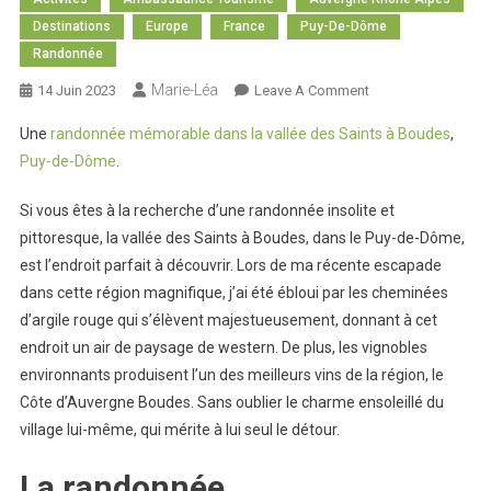
Destinations
Europe
France
Puy-De-Dôme
Randonnée
Marie-Léa
On
14 Juin 2023
Leave A Comment
La
Une
randonnée mémorable dans la vallée des Saints à Boudes
,
Vallée
Puy-de-Dôme
.
Des
Saints
Si vous êtes à la recherche d’une randonnée insolite et
À
pittoresque, la vallée des Saints à Boudes, dans le Puy-de-Dôme,
Boudes
est l’endroit parfait à découvrir. Lors de ma récente escapade
dans cette région magnifique, j’ai été ébloui par les cheminées
d’argile rouge qui s’élèvent majestueusement, donnant à cet
endroit un air de paysage de western. De plus, les vignobles
environnants produisent l’un des meilleurs vins de la région, le
Côte d’Auvergne Boudes. Sans oublier le charme ensoleillé du
village lui-même, qui mérite à lui seul le détour.
La randonnée