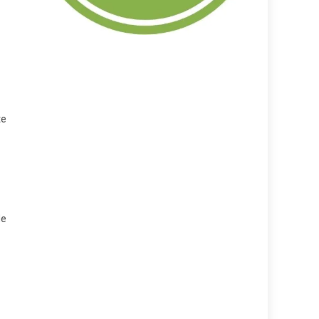
te
de