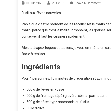
Marie-Léa
On
18 Juin 2023
Leave A Comment
Recett
Fusili aux fèves nouvelles
Autour
Du
Parce que c’est le moment de les récolter tôt le matin dans
Monde
matin, parce que c’est le meilleur moment, les graines son
:
conserver, il faut les cuisiner rapidement.
Fusili
Alors attrapez toques et tabliers, je vous emmène en cui
facile à réaliser.
Ingrédients
Pour 4 personnes, 15 minutes de préparation et 20 minute
500 g de fèves en cosse
200 g de fromage râpé (gruyère, sbrinz, parmesan….
500 g de pâtes type macaronis ou fusilis
Huile d’olive