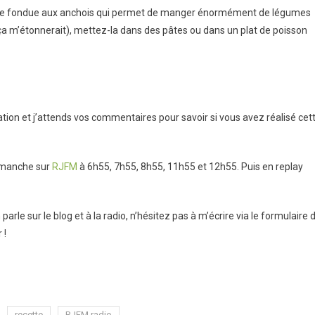
 de fondue aux anchois qui permet de manger énormément de légumes
t ça m’étonnerait), mettez-la dans des pâtes ou dans un plat de poisson
tion et j’attends vos commentaires pour savoir si vous avez réalisé cet
dimanche sur
RJFM
à 6h55, 7h55, 8h55, 11h55 et 12h55. Puis en replay
rle sur le blog et à la radio, n’hésitez pas à m’écrire via le formulaire 
 !
recette
RJFM radio