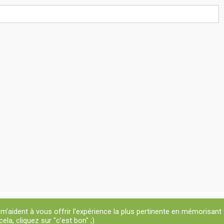
i m’aident à vous offrir l’expérience la plus pertinente en mémorisant
la, cliquez sur "c’est bon" ;)
a | Tous droits réservés
|
Theme: News Portal by
Mystery Themes
.