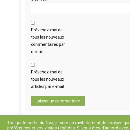
Prévenez-moi de
tous les nouveaux
commentaires par
e-mail.
Prévenez-moi de
tous les nouveaux
articles par e-mail.
Tout juste sortis du four, je sers un ravitaillement de cookies qu
préférences et vos visites répétées. Si vous êtes d’accord avec ce
Copyright © 2018-2024 Découvertes D'Ici et D'Ailleurs x Marie-Lé