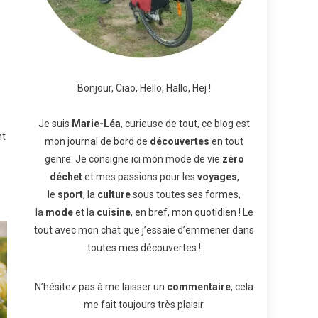
Bonjour, Ciao, Hello, Hallo, Hej !
Je suis
Marie-Léa
, curieuse de tout, ce blog est
nt
mon journal de bord de
découvertes
en tout
genre. Je consigne ici mon mode de vie
zéro
déchet
et mes passions pour les
voyages
,
le
sport
, la
culture
sous toutes ses formes,
la
mode
et la
cuisine
, en bref, mon quotidien ! Le
tout avec mon chat que j’essaie d’emmener dans
toutes mes découvertes !
N’hésitez pas à me laisser un
commentaire
, cela
me fait toujours très plaisir.