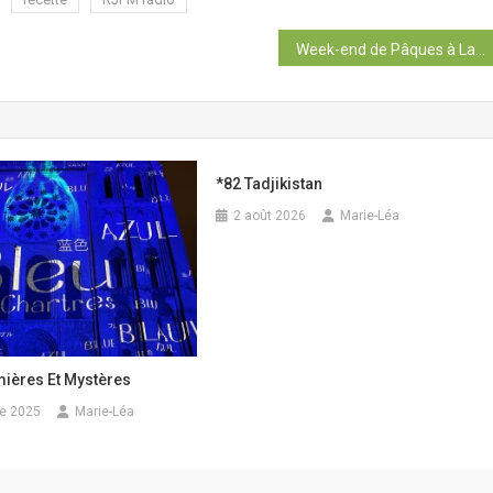
Week-end de Pâques à La Rochelle
*82 Tadjikistan
2 août 2026
Marie-Léa
mières Et Mystères
e 2025
Marie-Léa