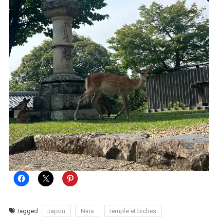
Tagged
Japon
Nara
temple et biches