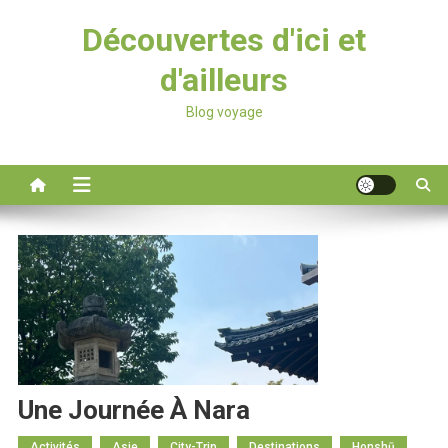
Découvertes d'ici et
d'ailleurs
Blog voyage
Une Journée À Nara
Activités
Asie
City-Trip
Destinations
Honshū