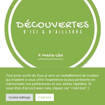
Tout juste sortis du four, je sers un ravitaillement de cookies
qui m’aident à vous offrir l’expérience la plus pertinente en
mémorisant vos préférences et vos visites répétées. Si
vous êtes d’accord avec cela, cliquez sur "c’est bon" ;)
Cookie Settings
C'est bon
Copyright © 2018-2024 Découvertes D'Ici et D'Ailleurs x Marie-Léa | Tous
droits réservés
|
Theme: News Portal by
Mystery Themes
.