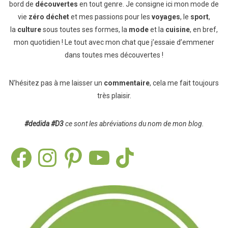
bord de
découvertes
en tout genre. Je consigne ici mon mode de
vie
zéro déchet
et mes passions pour les
voyages
, le
sport
,
la
culture
sous toutes ses formes, la
mode
et la
cuisine
, en bref,
mon quotidien ! Le tout avec mon chat que j’essaie d’emmener
dans toutes mes découvertes !
N’hésitez pas à me laisser un
commentaire
, cela me fait toujours
très plaisir.
#dedida
#D3
ce sont les abréviations du nom de mon blog.
Facebook
Instagram
Pinterest
YouTube
TikTok