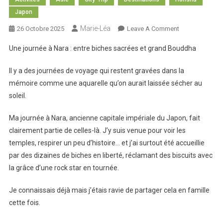
Japon
Marie-Léa
On
26 Octobre 2025
Leave A Comment
Une
Une journée à Nara : entre biches sacrées et grand Bouddha
Journée
À
Il y a des journées de voyage qui restent gravées dans la
Nara
mémoire comme une aquarelle qu’on aurait laissée sécher au
soleil.
Ma journée à Nara, ancienne capitale impériale du Japon, fait
clairement partie de celles-là. J’y suis venue pour voir les
temples, respirer un peu d’histoire… et j’ai surtout été accueillie
par des dizaines de biches en liberté, réclamant des biscuits avec
la grâce d’une rock star en tournée.
Je connaissais déjà mais j’étais ravie de partager cela en famille
cette fois.