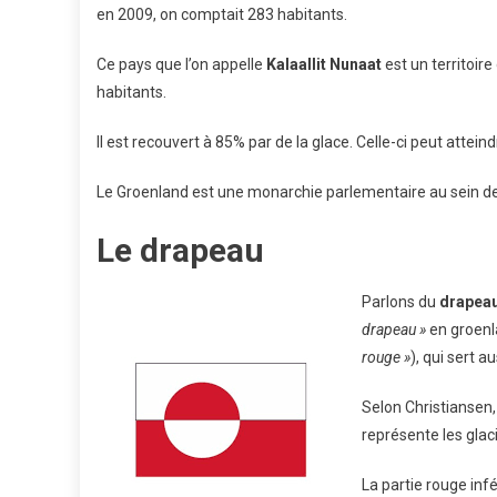
en 2009, on comptait 283 habitants.
Ce pays que l’on appelle
Kalaallit Nunaat
est un territoir
habitants.
Il est recouvert à 85% par de la glace. Celle-ci peut attei
Le Groenland est une monarchie parlementaire au sein d
Le drapeau
Parlons du
drapea
drapeau »
en groenla
rouge »
), qui sert 
Selon Christiansen,
représente les glaci
La partie rouge infé