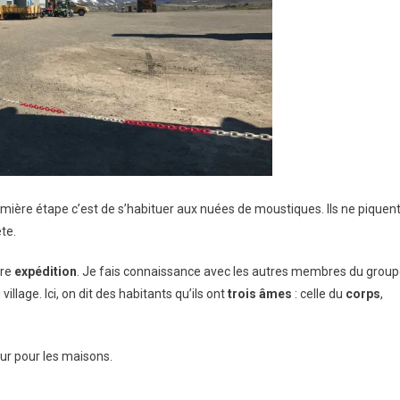
ère étape c’est de s’habituer aux nuées de moustiques. Ils ne piquen
ête.
tre
expédition
. Je fais connaissance avec les autres membres du grou
illage. Ici, on dit des habitants qu’ils ont
trois âmes
: celle du
corps
,
eur pour les maisons.