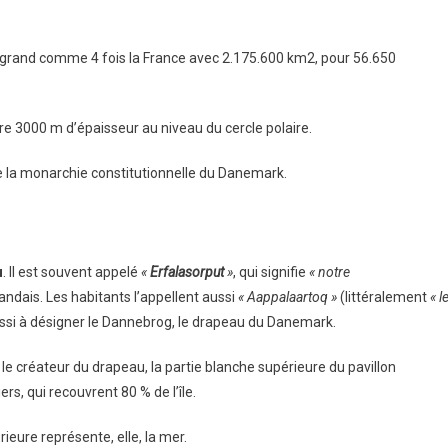
e grand comme 4 fois la France avec 2.175.600 km2, pour 56.650
ndre 3000 m d’épaisseur au niveau du cercle polaire.
e la monarchie constitutionnelle du Danemark.
u
. Il est souvent appelé
«
Erfalasorput
»
, qui signifie
« notre
ndais. Les habitants l’appellent aussi
« Aappalaartoq »
(littéralement
« l
aussi à désigner le Dannebrog, le drapeau du Danemark.
 le créateur du drapeau, la partie blanche supérieure du pavillon
ers, qui recouvrent 80 % de l’île.
rieure représente, elle, la mer.