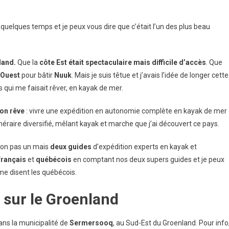
On
Une
y a quelques temps et je peux vous dire que c’était l’un des plus beau
venture
Au
roenland
land.
Que la
côte Est était spectaculaire
mais difficile d’accès
. Que
e Ouest
pour bâtir
Nuuk
. Mais je suis têtue et j’avais l’idée de longer cette
 qui me faisait rêver, en kayak de mer.
on rêve
: vivre une expédition en autonomie complète en kayak de mer
inéraire diversifié, mêlant kayak et marche que j’ai découvert ce pays.
 non pas un mais
deux guides
d’expédition experts en kayak et
français
et
québécois
en comptant nos deux supers guides et je peux
e disent les québécois.
 sur le Groenland
 dans la municipalité de
Sermersooq
, au Sud-Est du Groenland. Pour info