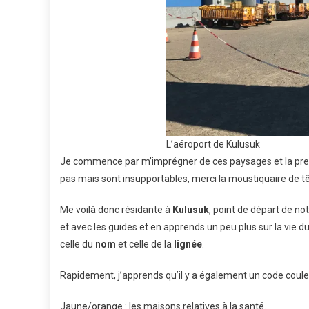
L’aéroport de Kulusuk
Je commence par m’imprégner de ces paysages et la premi
pas mais sont insupportables, merci la moustiquaire de t
Me voilà donc résidante à
Kulusuk
, point de départ de no
et avec les guides et en apprends un peu plus sur la vie du v
celle du
nom
et celle de la
lignée
.
Rapidement, j’apprends qu’il y a également un code coul
Jaune/orange : les maisons relatives à la santé.