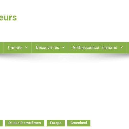
leurs
Carnets
Découvertes
Ambassadrice Tourisme
Etudes D'emblèmes
Europe
Groenland