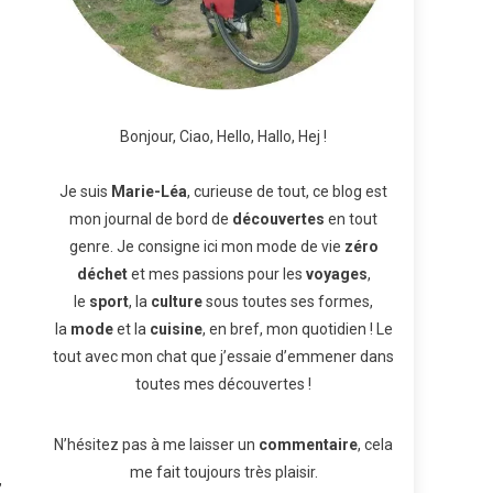
Bonjour, Ciao, Hello, Hallo, Hej !
Je suis
Marie-Léa
, curieuse de tout, ce blog est
mon journal de bord de
découvertes
en tout
genre. Je consigne ici mon mode de vie
zéro
déchet
et mes passions pour les
voyages
,
le
sport
, la
culture
sous toutes ses formes,
la
mode
et la
cuisine
, en bref, mon quotidien ! Le
tout avec mon chat que j’essaie d’emmener dans
toutes mes découvertes !
N’hésitez pas à me laisser un
commentaire
, cela
me fait toujours très plaisir.
,