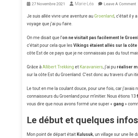
Marie-Léa
27 Novembre 2021
Leave A Comment
Je suis allée vivre une aventure au
Groenland
, c’était il 
A
voyage que j’ai pu faire.
G
On me disait que l’
on ne visitait pas facilement le Groen
c’était pour cela que les
Vikings étaient allés sur la côt
côte Est de ce pays que je ne connaissais pas du tout mais
Grâce à
Allibert Trekking
et
Karavaniers
, j’ai pu
réaliser m
sur la côte Est du Groenland. C’est donc au travers d’un it
Le tout en me la coulant douce, pour une fois, car j’avais
connaisseurs du Groenland pour m’initier. Nous étions 13
vous dire que nous avons formé une super «
gang
» comm
Le début et quelques infos
Mon point de départ était
Kulusuk
, un village sur une île