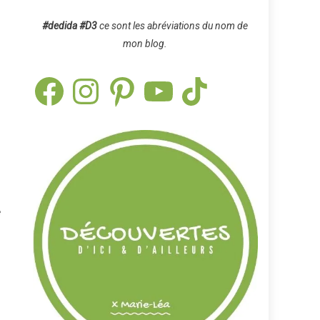
#dedida
#D3
ce sont les abréviations du nom de
mon blog.
Facebook
Instagram
Pinterest
YouTube
TikTok
e