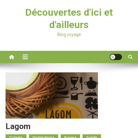
Découvertes d'ici et
d'ailleurs
Blog voyage
Lagom
Carnets
Destinations
Europe
Suède