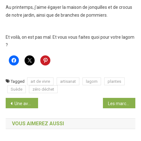
Au printemps, j’aime égayer la maison de jonquilles et de crocus
de notre jardin, ainsi que de branches de pommiers.
Et voilà, on est pas mal. Et vous vous faites quoi pour votre lagom
?
Tagged
art de vivre
artisanat
lagom
plantes
Suède
zéro déchet
Navigation
Une aventure au Groenland
Les marchés de Noël en Allemagne
de
VOUS AIMEREZ AUSSI
l’article