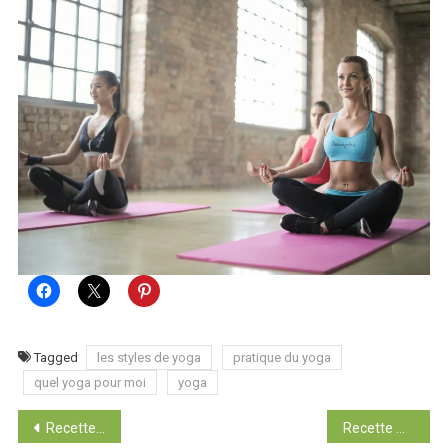
Tagged
les styles de yoga
pratique du yoga
quel yoga pour moi
yoga
Navigation
Recette Autour du Monde : rouleaux de printemps
Recette Autour du Monde : Sticky toffee