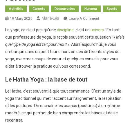
Activités
Carnets
Découvertes
Humeur
Sports
Marie-Léa
On
19 Mars 2025
Leave A Comment
Yoga
Le yoga, ce n’est pas qu’une
discipline
, c’est un
univers
! En tant
:
que professeure de yoga, je reçois souvent cette question :
« Mais
Une
quel type de yoga est fait pour moi ? »
. Alors aujourd’hui, je vous
Pratique
embarque dans un petit tour d’horizon des différents styles de
Aux
Multiples
yoga, avec mes coups de cœur et quelques conseils pour vous
Facettes
aider à trouver la pratique qui vous correspond.
Le Hatha Yoga : la base de tout
Le Hatha, c’est souvent là que tout commence. C’est un style de
yoga traditionnel qui met l’accent sur l’alignement, la respiration
et les postures. On enchaîne les asanas (postures) à un rythme
modéré, ce qui permet de bien comprendre les bases et de se
recentrer.