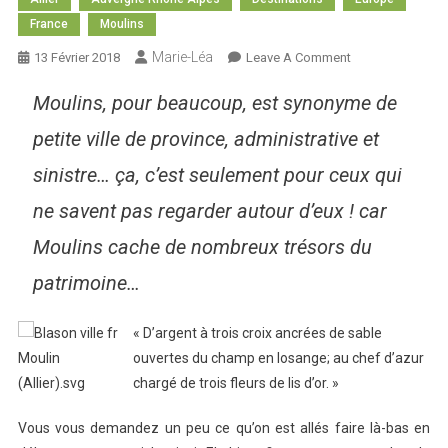
France
Moulins
Marie-Léa
On
13 Février 2018
Leave A Comment
Moulins,
Moulins, pour beaucoup, est synonyme de
La
Préfecture
petite ville de province, administrative et
De
sinistre… ça, c’est seulement pour ceux qui
L’Allier
ne savent pas regarder autour d’eux ! car
Moulins cache de nombreux trésors du
patrimoine…
« D’argent à trois croix ancrées de sable
ouvertes du champ en losange; au chef d’azur
chargé de trois fleurs de lis d’or. »
Vous vous demandez un peu ce qu’on est allés faire là-bas en