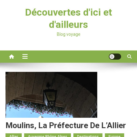
Découvertes d'ici et
d'ailleurs
Blog voyage
Moulins, La Préfecture De L’Allier
Allier
Auvergne Rhône Alpes
Destinations
Europe