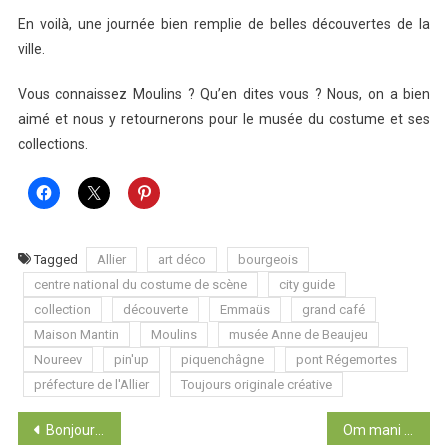
En voilà, une journée bien remplie de belles découvertes de la
ville.
Vous connaissez Moulins ? Qu’en dites vous ? Nous, on a bien
aimé et nous y retournerons pour le musée du costume et ses
collections.
Tagged
Allier
art déco
bourgeois
centre national du costume de scène
city guide
collection
découverte
Emmaüs
grand café
Maison Mantin
Moulins
musée Anne de Beaujeu
Noureev
pin'up
piquenchâgne
pont Régemortes
préfecture de l'Allier
Toujours originale créative
Navigation
Bonjour tout le monde !
Om mani padme hum