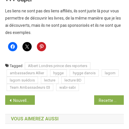
Les liens ne sont pas des liens affiliés, ils sont juste là pour vous
permettre de découvrir les livres, de la même manière que je les
ai découverts, mais ils ne sont pas sponsorisés et ils ne sont que
des exemples.
Tagged
Albert Londres prince des reporters
ambassadeurs Allier
hygge
hygge danois
lagom
lagom suédois
lecture
lecture BD
Team Ambassadeurs 03
wabi-sabi
Navigation
Nouvelle page, nouvelle année
Recette Autour du Monde : carrot cake et mini rando
de
VOUS AIMEREZ AUSSI
l’article