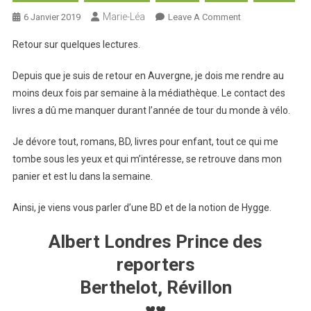
Marie-Léa
On
6 Janvier 2019
Leave A Comment
Livres
Retour sur quelques lectures.
:
BD
Depuis que je suis de retour en Auvergne, je dois me rendre au
Albert
moins deux fois par semaine à la médiathèque. Le contact des
Londres,
livres a dû me manquer durant l’année de tour du monde à vélo.
Hygge
Et
Je dévore tout, romans, BD, livres pour enfant, tout ce qui me
Lagom
tombe sous les yeux et qui m’intéresse, se retrouve dans mon
panier et est lu dans la semaine.
Ainsi, je viens vous parler d’une BD et de la notion de Hygge.
Albert Londres Prince des
reporters
Berthelot, Révillon
♥♥