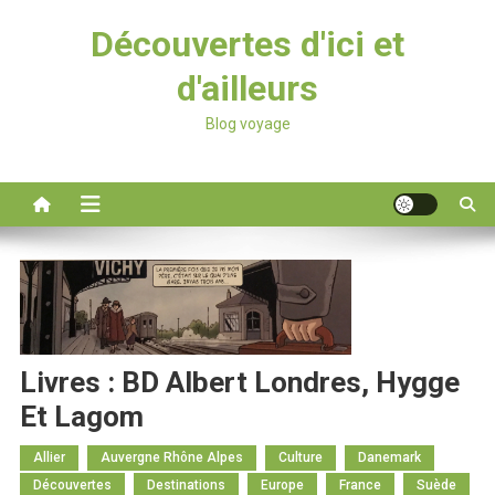
Découvertes d'ici et
d'ailleurs
Blog voyage
Livres : BD Albert Londres, Hygge
Et Lagom
Allier
Auvergne Rhône Alpes
Culture
Danemark
Découvertes
Destinations
Europe
France
Suède