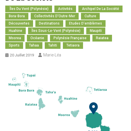
Îles Du Vent (Polynésie)
Activités
Archipel De La Société
Bora-Bora
Collectivités D'Outre-Mer
Culture
Découvertes
Destinations
Etudes D'emblèmes
Huahine
Îles Sous-Le-Vent (Polynésie)
Maupiti
Moorea
Océanie
Polynésie Française
Raiatea
Sports
Tahaa
Tahiti
Tetiaora
Marie-Léa
20 Juillet 2019