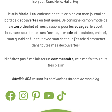
Bonjour, Ciao, Hello, Hallo, Hej !
Je suis
Marie-Léa
, curieuse de tout, ce blog est mon journal de
bord de
découvertes
en tout genre. Je consigne ici mon mode de
vie
zéro déchet
et mes passions pour les
voyages
, le
sport
,
la
culture
sous toutes ses formes, la
mode
et la
cuisine
, en bref,
mon quotidien ! Le tout avec mon chat que j’essaie d’emmener
dans toutes mes découvertes !
N’hésitez pas à me laisser un
commentaire
, cela me fait toujours
très plaisir.
#dedida
#D3
ce sont les abréviations du nom de mon blog.
Facebook
Instagram
Pinterest
YouTube
TikTok