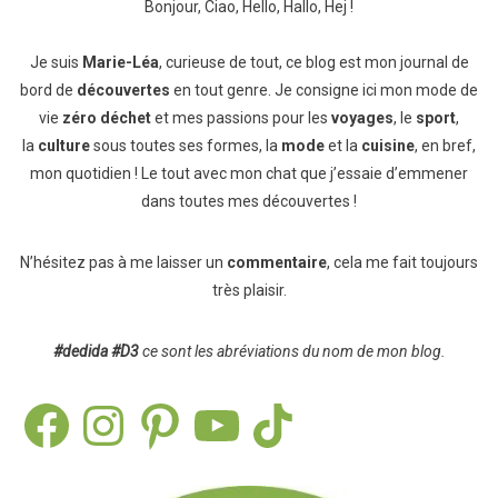
Bonjour, Ciao, Hello, Hallo, Hej !
Je suis
Marie-Léa
, curieuse de tout, ce blog est mon journal de
bord de
découvertes
en tout genre. Je consigne ici mon mode de
vie
zéro déchet
et mes passions pour les
voyages
, le
sport
,
la
culture
sous toutes ses formes, la
mode
et la
cuisine
, en bref,
mon quotidien ! Le tout avec mon chat que j’essaie d’emmener
dans toutes mes découvertes !
N’hésitez pas à me laisser un
commentaire
, cela me fait toujours
très plaisir.
#dedida
#D3
ce sont les abréviations du nom de mon blog.
Facebook
Instagram
Pinterest
YouTube
TikTok