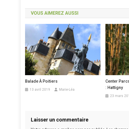
de
VOUS AIMEREZ AUSSI
l’article
Balade À Poitiers
Center Parc
: Hattigny
13 avril 2019
Marie-Léa
23 mars 20
Laisser un commentaire