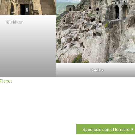
Mtskheta
Vardzia
Planet
Spectacle son et lumière