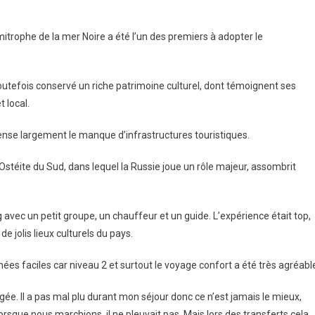
imitrophe de la mer Noire a été l’un des premiers à adopter le
e
a toutefois conservé un riche patrimoine culturel, dont témoignent ses
 local.
ense largement le manque d’infrastructures touristiques.
’Ostéite du Sud, dans lequel la Russie joue un rôle majeur, assombrit
g avec un petit groupe, un chauffeur et un guide. L’expérience était top,
e jolis lieux culturels du pays.
ées faciles car niveau 2 et surtout le voyage confort a été très agréabl
igée. Il a pas mal plu durant mon séjour donc ce n’est jamais le mieux,
rsque nous marchions, il ne pleuvait pas. Mais lors des transferts cela