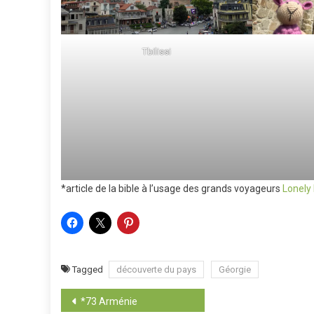
Tbilissi
*article de la bible à l’usage des grands voyageurs
Lonely 
Tagged
découverte du pays
Géorgie
Navigation
*73 Arménie