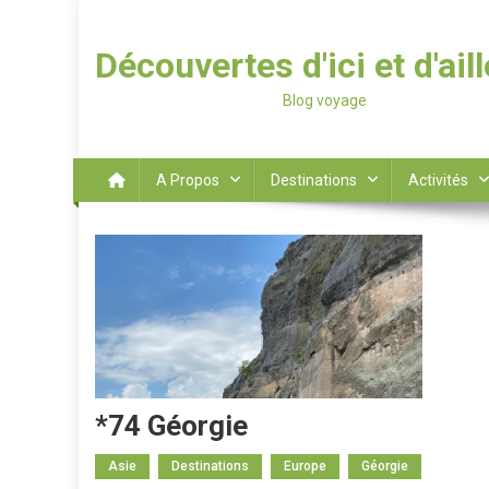
Découvertes d'ici et d'ail
Blog voyage
A Propos
Destinations
Activités
*74 Géorgie
Asie
Destinations
Europe
Géorgie