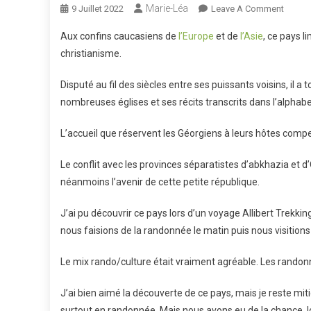
Marie-Léa
On
9 Juillet 2022
Leave A Comment
*74
Aux confins caucasiens de
l’Europe
et de
l’Asie
, ce pays l
Géorgi
christianisme.
Disputé au fil des siècles entre ses puissants voisins, il 
nombreuses églises et ses récits transcrits dans l’alphabet
L’accueil que réservent les Géorgiens à leurs hôtes comp
Le conflit avec les provinces séparatistes d’abkhazia et d
néanmoins l’avenir de cette petite république.
J’ai pu découvrir ce pays lors d’un voyage Allibert Trekkin
nous faisions de la randonnée le matin puis nous visitions d
Le mix rando/culture était vraiment agréable. Les randonn
J’ai bien aimé la découverte de ce pays, mais je reste mit
surtout en randonnée. Mais nous avons eu de la chance, lo