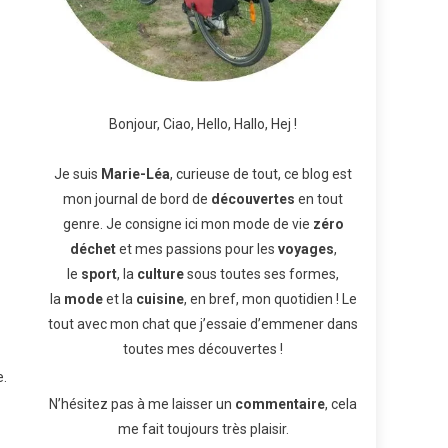
Bonjour, Ciao, Hello, Hallo, Hej !
Je suis
Marie-Léa
, curieuse de tout, ce blog est
mon journal de bord de
découvertes
en tout
genre. Je consigne ici mon mode de vie
zéro
déchet
et mes passions pour les
voyages
,
le
sport
, la
culture
sous toutes ses formes,
la
mode
et la
cuisine
, en bref, mon quotidien ! Le
tout avec mon chat que j’essaie d’emmener dans
toutes mes découvertes !
e.
N’hésitez pas à me laisser un
commentaire
, cela
me fait toujours très plaisir.