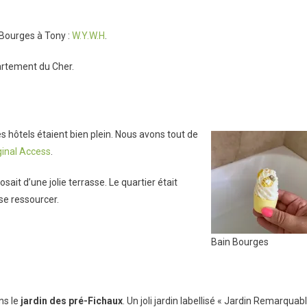
On
rois
s Bourges à Tony :
W.Y.W.H
.
ours
À
artement du Cher.
ourges
les hôtels étaient bien plein. Nous avons tout de
inal Access
.
ait d’une jolie terrasse. Le quartier était
 se ressourcer.
Bain Bourges
ns le
jardin des pré-Fichaux
. Un joli jardin labellisé « Jardin Remarquab