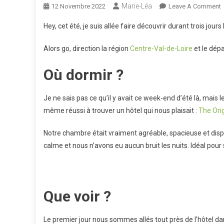
Marie-Léa
12 Novembre 2022
Leave A Comment
T
Hey, cet été, je suis allée faire découvrir durant trois jour
J
Alors go, direction la région
Centre-Val-de-Loire
et le dép
B
Où dormir ?
Je ne sais pas ce qu’il y avait ce week-end d’été là, mais 
même réussi à trouver un hôtel qui nous plaisait :
The Orig
Notre chambre était vraiment agréable, spacieuse et dispos
calme et nous n’avons eu aucun bruit les nuits. Idéal pour
Que voir ?
Le premier jour nous sommes allés tout près de l’hôtel da