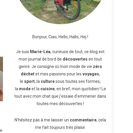
Bonjour, Ciao, Hello, Hallo, Hej !
Je suis
Marie-Léa
, curieuse de tout, ce blog est
mon journal de bord de
découvertes
en tout
genre. Je consigne ici mon mode de vie
zéro
déchet
et mes passions pour les
voyages
,
le
sport
, la
culture
sous toutes ses formes,
la
mode
et la
cuisine
, en bref, mon quotidien ! Le
tout avec mon chat que j’essaie d’emmener dans
toutes mes découvertes !
N’hésitez pas à me laisser un
commentaire
, cela
me fait toujours très plaisir.
le