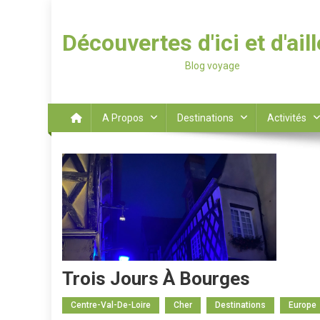
Découvertes d'ici et d'ail
Blog voyage
A Propos
Destinations
Activités
Trois Jours À Bourges
Centre-Val-De-Loire
Cher
Destinations
Europe