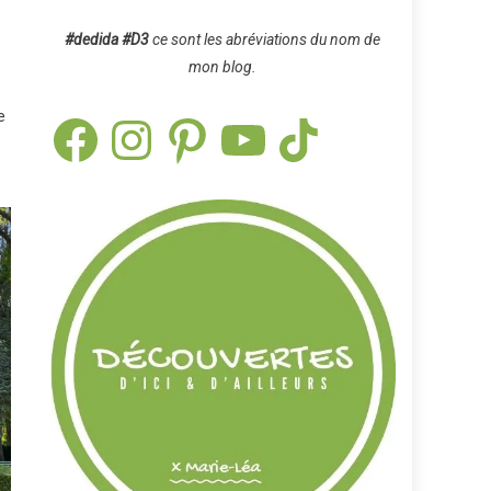
#dedida
#D3
ce sont les abréviations du nom de
mon blog.
e
Facebook
Instagram
Pinterest
YouTube
TikTok