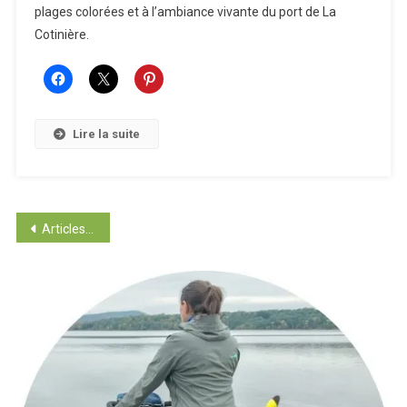
plages colorées et à l’ambiance vivante du port de La
:
Cotinière.
Entre
Phare,
Cabanes
Colorées
Et
Lire la suite
Villages
De
Charme
Navigation
Articles plus anciens
des
articles