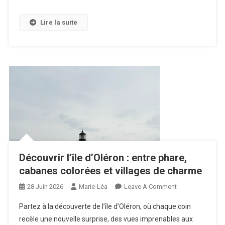
Nos
Ancêtres
Lire la suite
Au
Paléosite
De
Saint-
Césaire
Et
Avec
Terra
Aventura
Découvrir l’île d’Oléron : entre phare,
cabanes colorées et villages de charme
On
28 Juin 2026
Marie-Léa
Leave A Comment
Découvrir
Partez à la découverte de l’île d’Oléron, où chaque coin
L’île
recèle une nouvelle surprise, des vues imprenables aux
D’Oléron