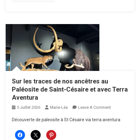
Chocolat
Sur les traces de nos ancêtres au
Paléosite de Saint-Césaire et avec Terra
Aventura
On
5 Juillet 2026
Marie-Léa
Leave A Comment
Sur
Découverte de paleosite à St Césaire via terra aventura
Les
Traces
De