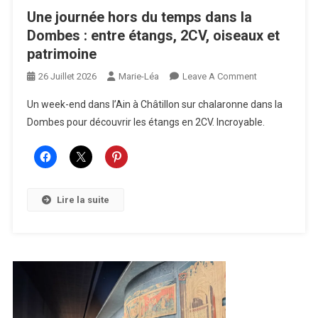
Une journée hors du temps dans la
Dombes : entre étangs, 2CV, oiseaux et
patrimoine
On
26 Juillet 2026
Marie-Léa
Leave A Comment
Une
Un week-end dans l’Ain à Châtillon sur chalaronne dans la
Journée
Dombes pour découvrir les étangs en 2CV. Incroyable.
Hors
Du
Temps
Dans
La
Lire la suite
Dombes
:
Entre
Étangs,
2CV,
Oiseaux
Et