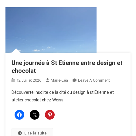
Du
Monde
Annoncée
Une journée à St Etienne entre design et
chocolat
On
12 Juillet 2026
Marie-Léa
Leave A Comment
Une
Découverte insolite de la cité du design à st Étienne et
Journée
atelier chocolat chez Weiss
À
St
Etienne
Entre
Design
Lire la suite
Et