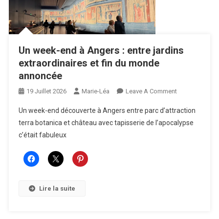
Patrimoine
Un week-end à Angers : entre jardins
extraordinaires et fin du monde
annoncée
On
19 Juillet 2026
Marie-Léa
Leave A Comment
Un
Un week-end découverte à Angers entre parc d’attraction
Week-
terra botanica et château avec tapisserie de l’apocalypse
End
c’était fabuleux
À
Angers
:
Entre
Jardins
Lire la suite
Extraordinaires
Et
Fin