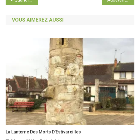
Navigation
de
VOUS AIMEREZ AUSSI
l’article
La Lanterne Des Morts D’Estivareilles