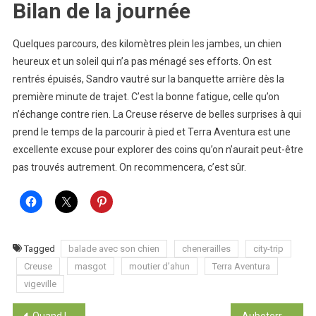
Bilan de la journée
Quelques parcours, des kilomètres plein les jambes, un chien
heureux et un soleil qui n’a pas ménagé ses efforts. On est
rentrés épuisés, Sandro vautré sur la banquette arrière dès la
première minute de trajet. C’est la bonne fatigue, celle qu’on
n’échange contre rien. La Creuse réserve de belles surprises à qui
prend le temps de la parcourir à pied et Terra Aventura est une
excellente excuse pour explorer des coins qu’on n’aurait peut-être
pas trouvés autrement. On recommencera, c’est sûr.
Tagged
balade avec son chien
chenerailles
city-trip
Creuse
masgot
moutier d’ahun
Terra Aventura
vigeville
Quand le printemps revient : cette saison où j’ai envie de tout changer et de faire des listes
Aubeterre-sur-Dronne : l’incroyable église souterraine, les artisans d’art et notre détour inattendu par Confolens