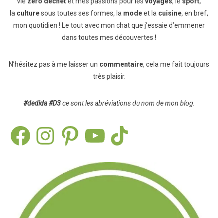
vie
zéro déchet
et mes passions pour les
voyages
, le
sport
,
la
culture
sous toutes ses formes, la
mode
et la
cuisine
, en bref,
mon quotidien ! Le tout avec mon chat que j’essaie d’emmener
dans toutes mes découvertes !
N’hésitez pas à me laisser un
commentaire
, cela me fait toujours
très plaisir.
#dedida
#D3
ce sont les abréviations du nom de mon blog.
Facebook
Instagram
Pinterest
YouTube
TikTok