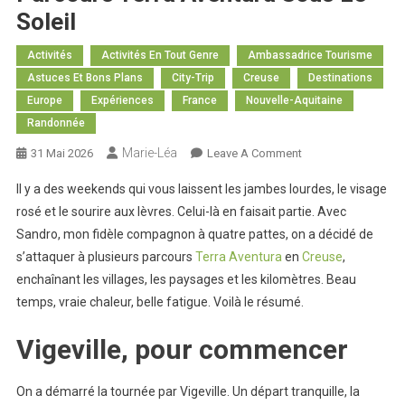
Soleil
Activités
Activités En Tout Genre
Ambassadrice Tourisme
Astuces Et Bons Plans
City-Trip
Creuse
Destinations
Europe
Expériences
France
Nouvelle-Aquitaine
Randonnée
Marie-Léa
On
31 Mai 2026
Leave A Comment
Sandro
Il y a des weekends qui vous laissent les jambes lourdes, le visage
Et
rosé et le sourire aux lèvres. Celui-là en faisait partie. Avec
Moi
Sandro, mon fidèle compagnon à quatre pattes, on a décidé de
En
s’attaquer à plusieurs parcours
Terra Aventura
en
Creuse
Creuse
,
:
enchaînant les villages, les paysages et les kilomètres. Beau
Cinq
temps, vraie chaleur, belle fatigue. Voilà le résumé.
Parcours
Terra
Vigeville, pour commencer
Aventura
Sous
On a démarré la tournée par Vigeville. Un départ tranquille, la
Le