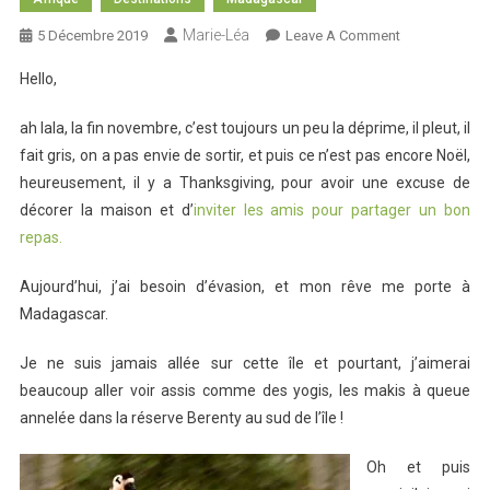
Marie-Léa
On
5 Décembre 2019
Leave A Comment
Madagascar
Hello,
:
Un
ah lala, la fin novembre, c’est toujours un peu la déprime, il pleut, il
Rêve
fait gris, on a pas envie de sortir, et puis ce n’est pas encore Noël,
heureusement, il y a Thanksgiving, pour avoir une excuse de
décorer la maison et d’
inviter les amis pour partager un bon
repas.
Aujourd’hui, j’ai besoin d’évasion, et mon rêve me porte à
Madagascar.
Je ne suis jamais allée sur cette île et pourtant, j’aimerai
beaucoup aller voir assis comme des yogis, les makis à queue
annelée dans la réserve Berenty au sud de l’île !
Oh et puis