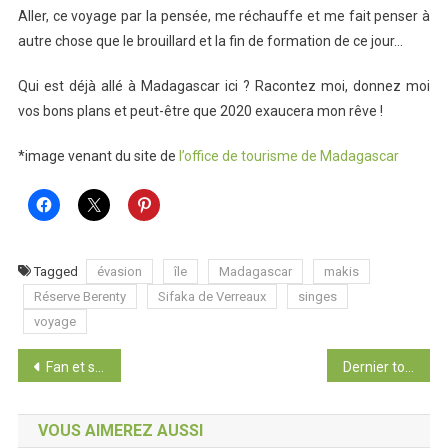
Aller, ce voyage par la pensée, me réchauffe et me fait penser à
autre chose que le brouillard et la fin de formation de ce jour…
Qui est déjà allé à Madagascar ici ? Racontez moi, donnez moi
vos bons plans et peut-être que 2020 exaucera mon rêve !
*image venant du site de
l’office de tourisme de Madagascar
Tagged
évasion
île
Madagascar
makis
Réserve Berenty
Sifaka de Verreaux
singes
voyage
Navigation
Fan et souvenirs
Dernier tour à Madère
de
VOUS AIMEREZ AUSSI
l’article