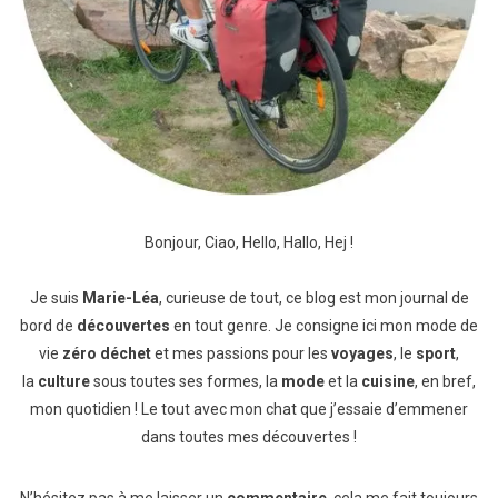
Bonjour, Ciao, Hello, Hallo, Hej !
Je suis
Marie-Léa
, curieuse de tout, ce blog est mon journal de
bord de
découvertes
en tout genre. Je consigne ici mon mode de
vie
zéro déchet
et mes passions pour les
voyages
, le
sport
,
la
culture
sous toutes ses formes, la
mode
et la
cuisine
, en bref,
mon quotidien ! Le tout avec mon chat que j’essaie d’emmener
dans toutes mes découvertes !
N’hésitez pas à me laisser un
commentaire
, cela me fait toujours