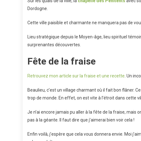
Sur les quais de la ville, la
chapelle des Pénitents
avec so
Dordogne.
Cette ville paisible et charmante ne manquera pas de vou
Lieu stratégique depuis le Moyen-âge, lieu spirituel témo
surprenantes découvertes.
Fête de la fraise
Retrouvez mon article sur la fraise et une recette
. Un inc
Beaulieu, c’est un village charmant où il fait bon flâner. C
trop de monde. En effet, on est vite à l’étroit dans cette vi
Je n’ai encore jamais pu aller à la fête de la fraise, mais 
pas à la géante. Il faut dire que j’aimerai bien voir cela !
Enfin voilà, j’espère que cela vous donnera envie. Moi j’aim