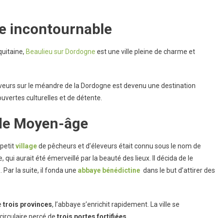
u
ue incontournable
ne
quitaine,
Beaulieu sur Dordogne
est une ville pleine de charme et
leveurs sur le méandre de la Dordogne est devenu une destination
uvertes culturelles et de détente.
s le Moyen-âge
 petit
village
de pêcheurs et d’éleveurs était connu sous le nom de
 qui aurait été émerveillé par la beauté des lieux. Il décida de le
 Par la suite, il fonda une
abbaye bénédictine
dans le but d’attirer des
e
trois provinces
, l’abbaye s’enrichit rapidement. La ville se
irculaire percé de
trois portes fortifiées.