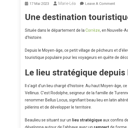
Marie-Léa
On
17 Mai 2023
Leave A Comment
Beaulie
Une destination touristiq
Sur
Dordog
Située dans le département de la
Corrèze
, en Nouvelle-A
d’histoire.
Depuis le Moyen-âge, ce petit village de pêcheurs et d’é
touristique populaire pour les voyageurs en quête de déco
Le lieu stratégique depui
Il s’agit d’un lieu chargé d’histoire. Au haut Moyen-âge, ce
Vellinus. C’est Rodolphe, seigneur de la famille de Turenne,
renommer Bellus Locus, signifiant beau lieu en latin altéré.
pèlerins et de développer le territoire.
Beaulieu se situant sur un
lieu stratégique
aux confins d
développa autour de l’abbaye avec un
rempart
de forme c