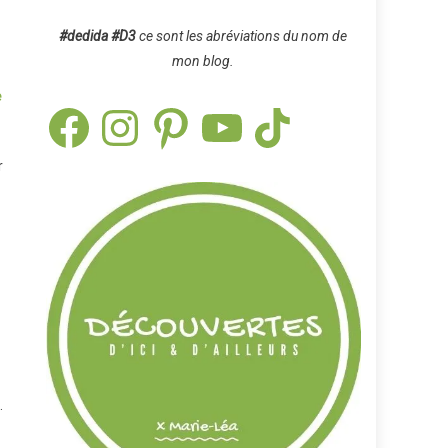
#dedida
#D3
ce sont les abréviations du nom de
mon blog.
e
Facebook
Instagram
Pinterest
YouTube
TikTok
r
.