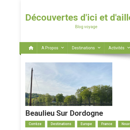
Découvertes d'ici et d'ail
Blog voyage
A Propos
Destinations
Activités
Beaulieu Sur Dordogne
Corrèze
Destinations
Europe
France
Nouv