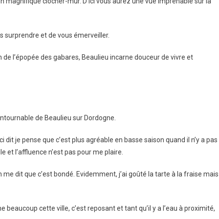
n magnifique clocher-mur. D’ici vous aurez une vue imprenable sur la
s surprendre et de vous émerveiller.
in de l’épopée des gabares, Beaulieu incarne douceur de vivre et
ontournable de Beaulieu sur Dordogne.
eci dit je pense que c’est plus agréable en basse saison quand il n’y a pas
lle et l’affluence n’est pas pour me plaire.
on me dit que c’est bondé. Evidemment, j’ai goûté la tarte à la fraise mais
e beaucoup cette ville, c’est reposant et tant qu’il y a l’eau à proximité,