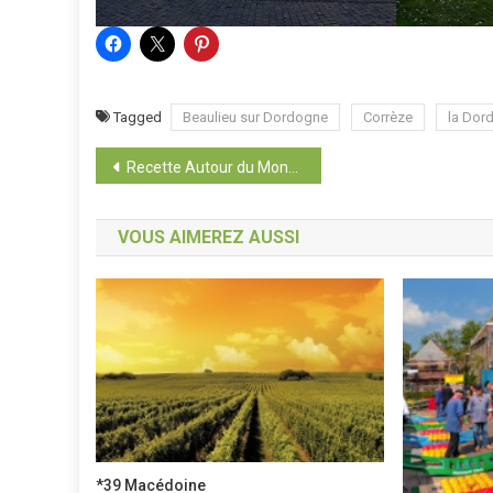
Tagged
Beaulieu sur Dordogne
Corrèze
la Dor
Navigation
Recette Autour du Monde : Fraises
de
VOUS AIMEREZ AUSSI
l’article
*39 Macédoine