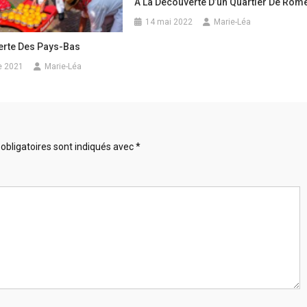
A La Découverte D’un Quartier De Rom
14 mai 2022
Marie-Léa
erte Des Pays-Bas
e 2021
Marie-Léa
obligatoires sont indiqués avec
*