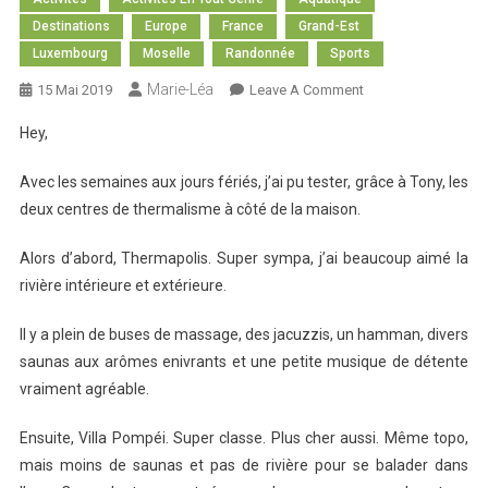
Destinations
Europe
France
Grand-Est
Luxembourg
Moselle
Randonnée
Sports
Marie-Léa
On
15 Mai 2019
Leave A Comment
Thermalisme
Hey,
Et
Papillons
Avec les semaines aux jours fériés, j’ai pu tester, grâce à Tony, les
deux centres de thermalisme à côté de la maison.
Alors d’abord, Thermapolis. Super sympa, j’ai beaucoup aimé la
rivière intérieure et extérieure.
Il y a plein de buses de massage, des jacuzzis, un hamman, divers
saunas aux arômes enivrants et une petite musique de détente
vraiment agréable.
Ensuite, Villa Pompéi. Super classe. Plus cher aussi. Même topo,
mais moins de saunas et pas de rivière pour se balader dans