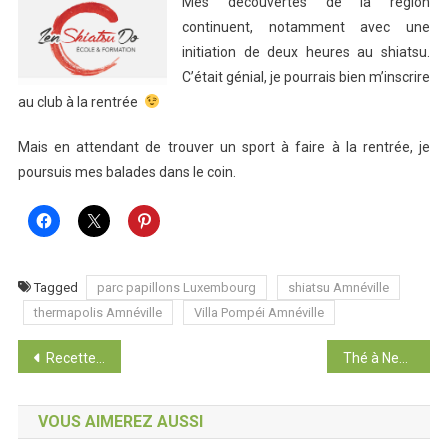
Mes découvertes de la région
continuent, notamment avec une
initiation de deux heures au shiatsu.
C’était génial, je pourrais bien m’inscrire
au club à la rentrée
Mais en attendant de trouver un sport à faire à la rentrée, je
poursuis mes balades dans le coin.
Tagged
parc papillons Luxembourg
shiatsu Amnéville
thermapolis Amnéville
Villa Pompéi Amnéville
Navigation
Recette maison pour soigner sa peau : l’hydratation
Thé à New-York et autres box
de
VOUS AIMEREZ AUSSI
l’article