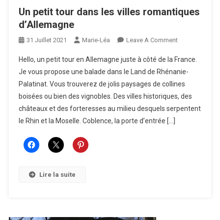
Un petit tour dans les villes romantiques
d’Allemagne
On
31 Juillet 2021
Marie-Léa
Leave A Comment
Un
Hello, un petit tour en Allemagne juste à côté de la France.
Petit
Je vous propose une balade dans le Land de Rhénanie-
Tour
Palatinat. Vous trouverez de jolis paysages de collines
Dans
boisées ou bien des vignobles. Des villes historiques, des
Les
Villes
châteaux et des forteresses au milieu desquels serpentent
Romantiques
le Rhin et la Moselle. Coblence, la porte d’entrée […]
D’Allemagne
Lire la suite