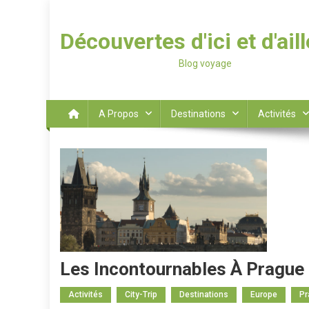
Découvertes d'ici et d'ail
Blog voyage
A Propos
Destinations
Activités
Les Incontournables À Prague
Activités
City-Trip
Destinations
Europe
Pr