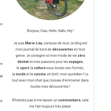
on
Bonjour, Ciao, Hello, Hallo, Hej !
Je suis
Marie-Léa
, curieuse de tout, ce blog est
mon journal de bord de
découvertes
en tout
genre. Je consigne ici mon mode de vie
zéro
déchet
et mes passions pour les
voyages
,
ve
le
sport
, la
culture
sous toutes ses formes,
la
mode
et la
cuisine
, en bref, mon quotidien ! Le
al
tout avec mon chat que j’essaie d’emmener dans
toutes mes découvertes !
N’hésitez pas à me laisser un
commentaire
, cela
ve
me fait toujours très plaisir.