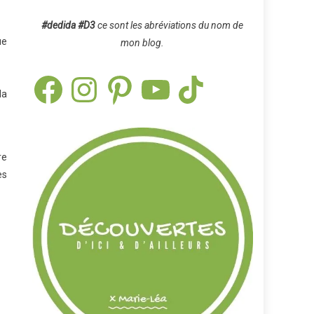
#dedida
#D3
ce sont les abréviations du nom de
ue
mon blog.
Facebook
Instagram
Pinterest
YouTube
TikTok
la
re
es