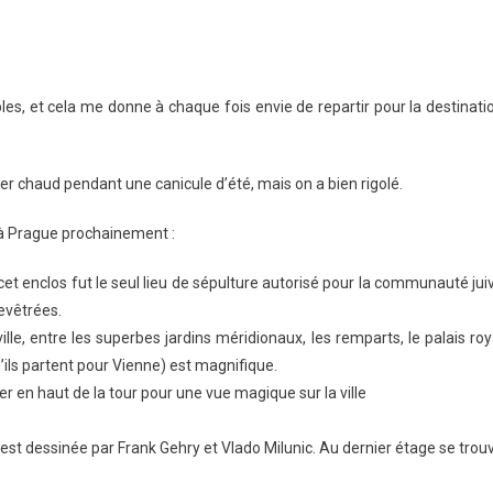
rnables
es, et cela me donne à chaque fois envie de repartir pour la destinati
per chaud pendant une canicule d’été, mais on a bien rigolé.
z à Prague prochainement :
, cet enclos fut le seul lieu de sépulture autorisé pour la communauté jui
evêtrées.
le, entre les superbes jardins méridionaux, les remparts, le palais roy
ils partent pour Vienne) est magnifique.
er en haut de la tour pour une vue magique sur la ville
 est dessinée par Frank Gehry et Vlado Milunic. Au dernier étage se trou