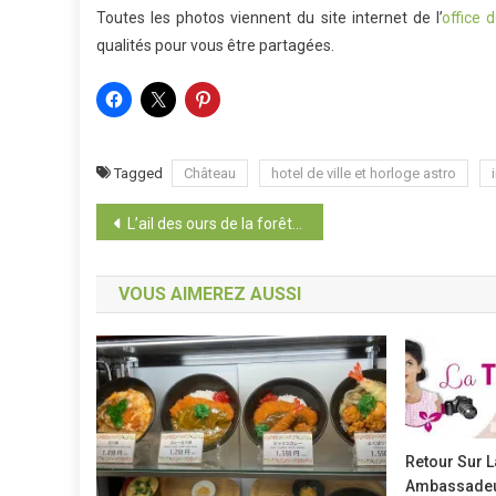
Toutes les photos viennent du site internet de l’
office 
qualités pour vous être partagées.
Tagged
Château
hotel de ville et horloge astro
Navigation
L’ail des ours de la forêt à la cuisine
de
VOUS AIMEREZ AUSSI
l’article
Retour Sur 
Ambassadeu