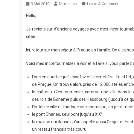
Marie-Léa
On
9 Mai 2019
Leave A Comment
Les
Hello,
Incontou
À
Je reviens sur d’anciens voyages avec mes incontournabl
Prague
citée.
Ici, retour sur mon séjour à Prague en famille. On a eu su
Voici mes incontournables à voir et à faire si vous parte
l’ancien quartier juif Josefov et le cimetière. En effet
de Prague. On trouve alors près de 12.000 stèles ench
le château. C’est immense, comme une ville dans la vil
des rois de Bohême puis des Habsbourg (jusqu’à ce qu’
l’hotêl de ville et l’horloge astronomique, on peut mont
le pont Charles, seul pont juqu’au XIX°
la maison qui danse qu’on appelle aussi Ginger et Fred
un restau français très couru.