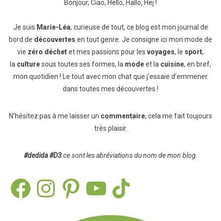
Bonjour, Ciao, Hello, Hallo, Hej !
Je suis
Marie-Léa
, curieuse de tout, ce blog est mon journal de
bord de
découvertes
en tout genre. Je consigne ici mon mode de
vie
zéro déchet
et mes passions pour les
voyages
, le
sport
,
la
culture
sous toutes ses formes, la
mode
et la
cuisine
, en bref,
mon quotidien ! Le tout avec mon chat que j’essaie d’emmener
dans toutes mes découvertes !
N’hésitez pas à me laisser un
commentaire
, cela me fait toujours
très plaisir.
#dedida
#D3
ce sont les abréviations du nom de mon blog.
Facebook
Instagram
Pinterest
YouTube
TikTok