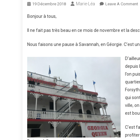
Marie-Léa
19 Décembre 2018
Leave A Comment
B
Bonjour à tous,
S
E
Il ne fait pas très beau en ce mois de novembre et la desce
O
Nous faisons une pause à Savannah, en Géorgie. C’est une vil
D’ailleu
depuis 
l’on pu
quartie
Forsyth
qui son
ville, 
est bou
C’est f
profiter