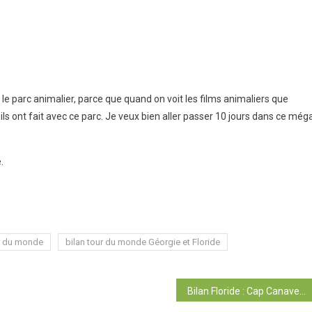
le parc animalier, parce que quand on voit les films animaliers que
ls ont fait avec ce parc. Je veux bien aller passer 10 jours dans ce még
.
ur du monde
bilan tour du monde Géorgie et Floride
Bilan Floride : Cap Canaveral, Miami, Everglades et Keys