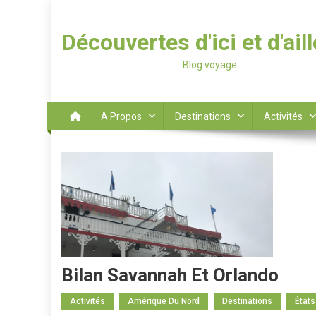
Découvertes d'ici et d'ail
Blog voyage
A Propos
Destinations
Activités
Bilan Savannah Et Orlando
Activités
Amérique Du Nord
Destinations
États