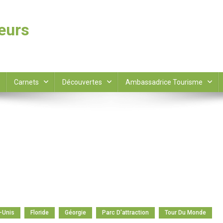
leurs
Carnets
Découvertes
Ambassadrice Tourisme
-Unis
Floride
Géorgie
Parc D'attraction
Tour Du Monde