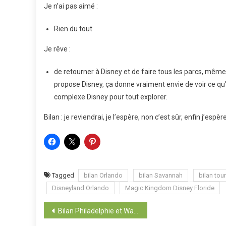
Je n’ai pas aimé :
Rien du tout
Je rêve :
de retourner à Disney et de faire tous les parcs, même 
propose Disney, ça donne vraiment envie de voir ce qu’i
complexe Disney pour tout explorer.
Bilan : je reviendrai, je l’espère, non c’est sûr, enfin j’espère
Tagged
bilan Orlando
bilan Savannah
bilan to
Disneyland Orlando
Magic Kingdom Disney Floride
Navigation
Bilan Philadelphie et Washington D.C.