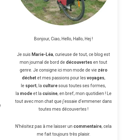
Bonjour, Ciao, Hello, Hallo, Hej !
Je suis
Marie-Léa
, curieuse de tout, ce blog est
é
mon journal de bord de
découvertes
en tout
genre. Je consigne ici mon mode de vie
zéro
déchet
et mes passions pour les
voyages
,
le
sport
, la
culture
sous toutes ses formes,
s
la
mode
et la
cuisine
, en bref, mon quotidien ! Le
tout avec mon chat que j’essaie d’emmener dans
e
toutes mes découvertes !
N’hésitez pas à me laisser un
commentaire
, cela
me fait toujours très plaisir.