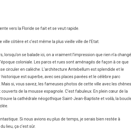
On
ilan
avannah
t
nte vers la Floride se fait et se veut rapide.
rlando
le côtière et c’est même la plus vieille ville de l’Etat.
rs, lorsqu’on se balade ici, on a vraiment l’impression que rien n’a chang
l’époque coloniale. Les parcs et rues sont aménagés de façon à ce que
isse circuler en calèche. L’architecture Antebellum est splendide et le
r historique est superbe, avec ses places pavées et le célèbre parc
. Mais si, vous savez, les fameuses photos de cette ville avec les chêne
t couverts de la mousse espagnole. C’est fabuleux. En plein cœur de la
on trouve la cathédrale néogothique Saint-Jean-Baptiste et voilà, la boucl
clée.
antastique. Si nous avions eu plus de temps, je serais bien restée à
 du lieu, ça c’est sûr.