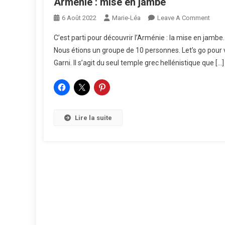
Arménie : mise en jambe
On
6 Août 2022
Marie-Léa
Leave A Comment
Armé
C’est parti pour découvrir l’Arménie : la mise en jambe. 
:
Nous étions un groupe de 10 personnes. Let’s go pour v
Mise
Garni. Il s’agit du seul temple grec hellénistique que […]
En
Jam
Lire la suite