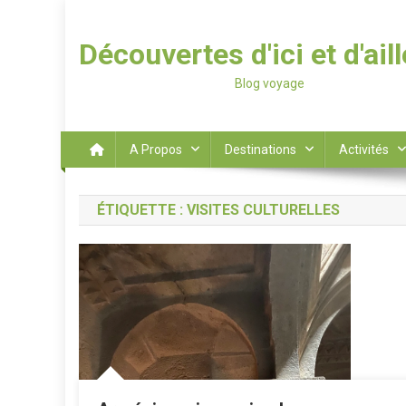
Découvertes d'ici et d'ail
Blog voyage
A Propos
Destinations
Activités
ÉTIQUETTE :
VISITES CULTURELLES