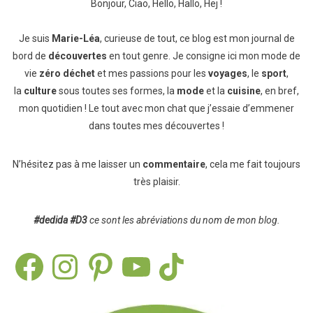
Bonjour, Ciao, Hello, Hallo, Hej !
Je suis
Marie-Léa
, curieuse de tout, ce blog est mon journal de
bord de
découvertes
en tout genre. Je consigne ici mon mode de
vie
zéro déchet
et mes passions pour les
voyages
, le
sport
,
la
culture
sous toutes ses formes, la
mode
et la
cuisine
, en bref,
mon quotidien ! Le tout avec mon chat que j’essaie d’emmener
dans toutes mes découvertes !
N’hésitez pas à me laisser un
commentaire
, cela me fait toujours
très plaisir.
#dedida
#D3
ce sont les abréviations du nom de mon blog.
Facebook
Instagram
Pinterest
YouTube
TikTok