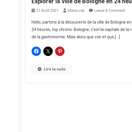
Explorer la ville de Bologne en 24 he
On
21 Août 2021
Marie-Léa
Leave A Comment
Expl
Hello, partons à la découverte de la ville de Bologne en
La
24 heures, top chrono. Bologne, c’est la capitale de la 
Ville
de la gastronomie. Mais alors que voir et que […]
De
Bol
En
24
Heu
Lire la suite