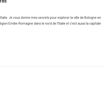
ures
orer
 Italie. Je vous donne mes secrets pour explorer la ville de Bologne en
région Emilie-Romagne dans le nord de l’Italie et c’est aussi la capitale
ogne
res