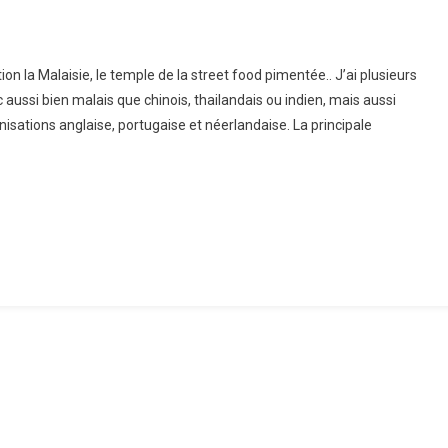
tte
ion la Malaisie, le temple de la street food pimentée.. J’ai plusieurs
ur
aussi bien malais que chinois, thailandais ou indien, mais aussi
onisations anglaise, portugaise et néerlandaise. La principale
de
sie