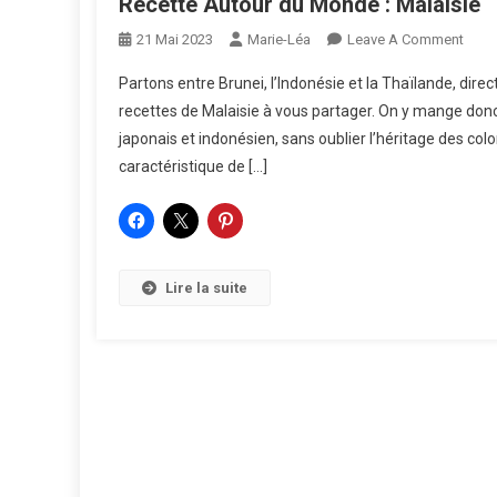
Recette Autour du Monde : Malaisie
On
21 Mai 2023
Marie-Léa
Leave A Comment
Rece
Partons entre Brunei, l’Indonésie et la Thaïlande, direct
Auto
recettes de Malaisie à vous partager. On y mange donc 
Du
japonais et indonésien, sans oublier l’héritage des col
Mon
caractéristique de […]
:
Malai
Lire la suite