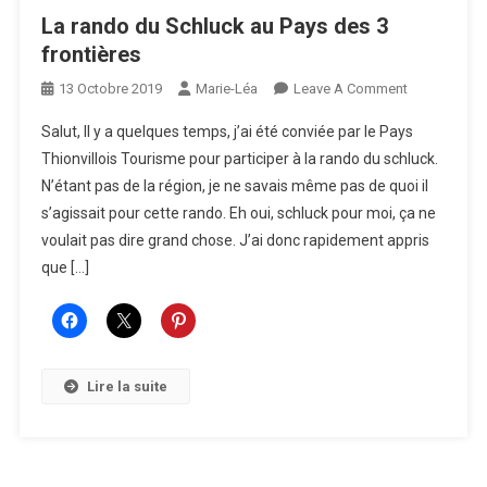
La rando du Schluck au Pays des 3
frontières
On
13 Octobre 2019
Marie-Léa
Leave A Comment
La
Salut, Il y a quelques temps, j’ai été conviée par le Pays
Rando
Thionvillois Tourisme pour participer à la rando du schluck.
Du
N’étant pas de la région, je ne savais même pas de quoi il
Schluck
s’agissait pour cette rando. Eh oui, schluck pour moi, ça ne
Au
Pays
voulait pas dire grand chose. J’ai donc rapidement appris
Des
que […]
3
Frontières
Lire la suite