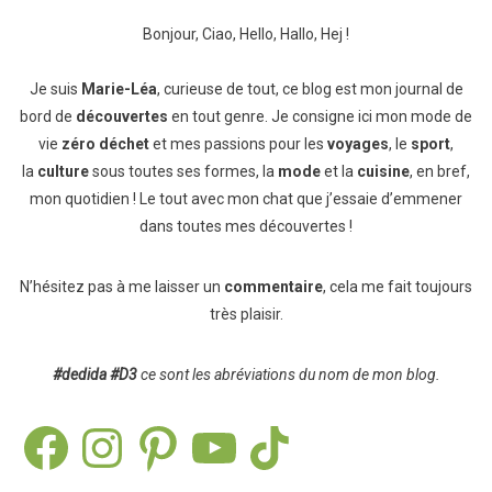
Bonjour, Ciao, Hello, Hallo, Hej !
Je suis
Marie-Léa
, curieuse de tout, ce blog est mon journal de
bord de
découvertes
en tout genre. Je consigne ici mon mode de
vie
zéro déchet
et mes passions pour les
voyages
, le
sport
,
la
culture
sous toutes ses formes, la
mode
et la
cuisine
, en bref,
mon quotidien ! Le tout avec mon chat que j’essaie d’emmener
dans toutes mes découvertes !
N’hésitez pas à me laisser un
commentaire
, cela me fait toujours
très plaisir.
#dedida
#D3
ce sont les abréviations du nom de mon blog.
Facebook
Instagram
Pinterest
YouTube
TikTok