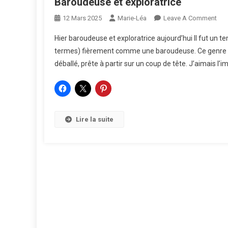
Baroudeuse et exploratrice
On
12 Mars 2025
Marie-Léa
Leave A Comment
Bar
Hier baroudeuse et exploratrice aujourd’hui Il fut un te
Et
termes) fièrement comme une baroudeuse. Ce genre de 
Expl
déballé, prête à partir sur un coup de tête. J’aimais l’
Lire la suite