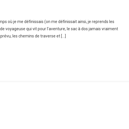
oudeuse
mps où je me définissais (on me définissait ainsi, je reprends les
voyageuse qui vit pour l’aventure, le sac à dos jamais vraiment
oratrice
imprévu, les chemins de traverse et […]