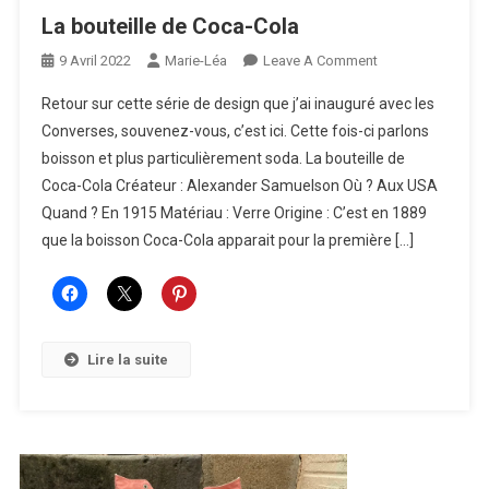
La bouteille de Coca-Cola
On
9 Avril 2022
Marie-Léa
Leave A Comment
La
Retour sur cette série de design que j’ai inauguré avec les
Bouteille
Converses, souvenez-vous, c’est ici. Cette fois-ci parlons
De
boisson et plus particulièrement soda. La bouteille de
Coca-
Coca-Cola Créateur : Alexander Samuelson Où ? Aux USA
Cola
Quand ? En 1915 Matériau : Verre Origine : C’est en 1889
que la boisson Coca-Cola apparait pour la première […]
Lire la suite