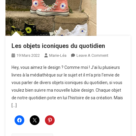
Les objets iconiques du quotidien
On
19 Mars 2022
Marie-Léa
Leave A Comment
Les
Hey, vous aimez le design ? Comme moi ! J’ai lu plusieurs
Objets
livres à la médiathèque sur le sujet et il m’a pris l’envie de
Iconiques
vous parler de divers objets iconiques du quotidien, si vous
Du
voulez bien suivre ma nouvelle lubie design. Chaque objet
Quotidien
de notre quotidien pote en lui l’histoire de sa création. Mais
[…]