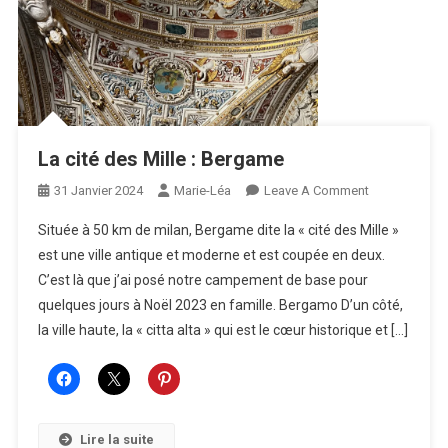
La cité des Mille : Bergame
On
31 Janvier 2024
Marie-Léa
Leave A Comment
La
Située à 50 km de milan, Bergame dite la « cité des Mille »
Cité
est une ville antique et moderne et est coupée en deux.
Des
C’est là que j’ai posé notre campement de base pour
Mille
quelques jours à Noël 2023 en famille. Bergamo D’un côté,
:
Bergame
la ville haute, la « citta alta » qui est le cœur historique et […]
Lire la suite