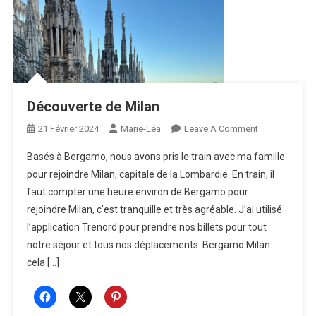
Découverte de Milan
On
21 Février 2024
Marie-Léa
Leave A Comment
Découverte
Basés à Bergamo, nous avons pris le train avec ma famille
De
pour rejoindre Milan, capitale de la Lombardie. En train, il
Milan
faut compter une heure environ de Bergamo pour
rejoindre Milan, c’est tranquille et très agréable. J’ai utilisé
l’application Trenord pour prendre nos billets pour tout
notre séjour et tous nos déplacements. Bergamo Milan
cela […]