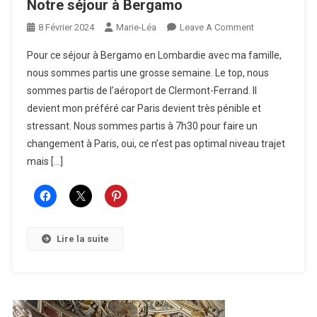
Notre séjour à Bergamo
On
8 Février 2024
Marie-Léa
Leave A Comment
Notre
Pour ce séjour à Bergamo en Lombardie avec ma famille,
Séjour
nous sommes partis une grosse semaine. Le top, nous
À
sommes partis de l’aéroport de Clermont-Ferrand. Il
Bergamo
devient mon préféré car Paris devient très pénible et
stressant. Nous sommes partis à 7h30 pour faire un
changement à Paris, oui, ce n’est pas optimal niveau trajet
mais […]
Lire la suite