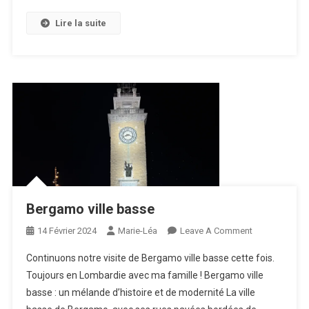
Lire la suite
Bergamo ville basse
On
14 Février 2024
Marie-Léa
Leave A Comment
Bergamo
Continuons notre visite de Bergamo ville basse cette fois.
Ville
Toujours en Lombardie avec ma famille ! Bergamo ville
Basse
basse : un mélande d’histoire et de modernité La ville