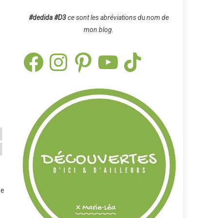
#dedida
#D3
ce sont les abréviations du nom de
mon blog.
Facebook
Instagram
Pinterest
YouTube
TikTok
de