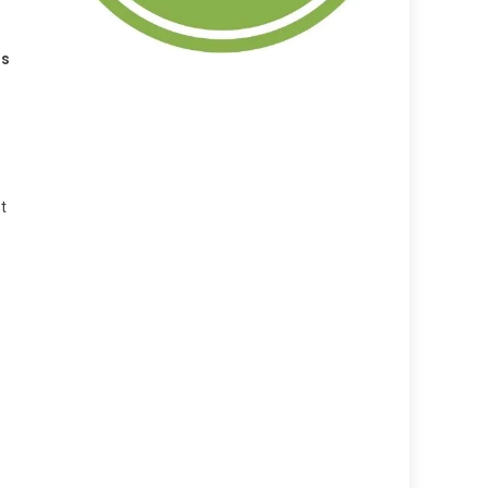
rs
et