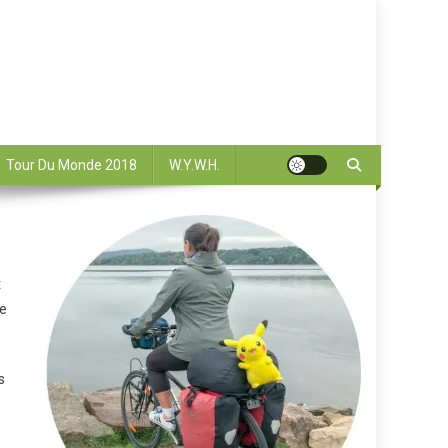
Tour Du Monde 2018
W.Y.W.H.
t
je
s