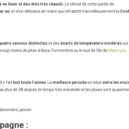
en hiver et des étés très chauds
. Le climat de cette partie de
par an
, et d’un délicieux air marin qui rafraîchit merveilleusement la
Cos
quatre saisons distinctes
et des
écarts de température modérés
sur
coup moins de pluie à Ibiza, Formentera ou le sud de l’île de
Majorque
,
 Il y fait
bon toute l’année
. La
meilleure
période
se situe
entre les moi
pas plus de 28 degrés, le temps très ensoleillé et les pluies sont quasime
décembre, janvier.
pagne :