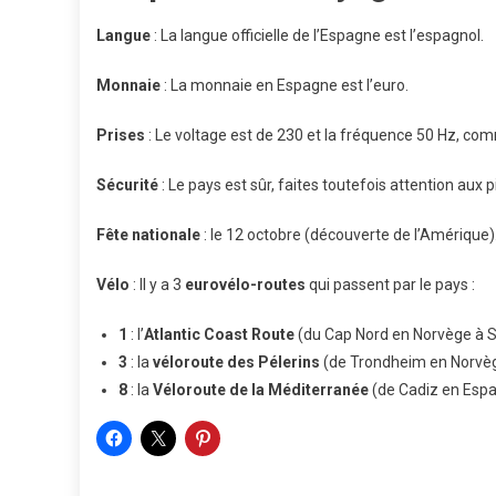
Langue
: La langue officielle de l’Espagne est l’espagnol.
Monnaie
: La monnaie en Espagne est l’euro.
Prises
: Le voltage est de 230 et la fréquence 50 Hz, co
Sécurité
: Le pays est sûr, faites toutefois attention aux 
Fête
nationale
: le 12 octobre (découverte de l’Amérique)
Vélo
: Il y a 3
eurovélo-routes
qui passent par le pays :
1
: l’
Atlantic Coast Route
(du Cap Nord en Norvège à S
3
: la
véloroute des Pélerins
(de Trondheim en Norvèg
8
: la
Véloroute de la Méditerranée
(de Cadiz en Espa