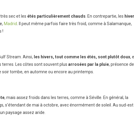
 très sec et les
étés
particulièrement
chauds
. En contrepartie, les
hive
e,
Madrid
. Il peut même parfois faire très froid, comme à Salamanque,
 !
Gulf Stream. Ainsi,
les hivers, tout comme les étés, sont plutôt doux
, 
s terres. Les côtes sont souvent plus
arrosées par la pluie
, présence de
que le soir tombe, en automne ou encore au printemps.
ôte
, mais assez froids dans les terres, comme à Séville. En général, la
gs, s’étendant de mai à octobre, avec énormément de soleil. Au sud-est
e un paysage assez aride.