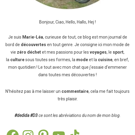
Bonjour, Ciao, Hello, Hallo, Hej !
Je suis
Marie-Léa
, curieuse de tout, ce blog est mon journal de
bord de
découvertes
en tout genre. Je consigne ici mon mode de
vie
zéro déchet
et mes passions pour les
voyages
, le
sport
,
la
culture
sous toutes ses formes, la
mode
et la
cuisine
, en bref,
mon quotidien ! Le tout avec mon chat que j’essaie d’emmener
dans toutes mes découvertes !
N’hésitez pas à me laisser un
commentaire
, cela me fait toujours
très plaisir.
#dedida
#D3
ce sont les abréviations du nom de mon blog.
Facebook
Instagram
Pinterest
YouTube
TikTok