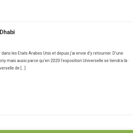
 Dhabi
 dans les Etats Arabes Unis et depuis j’ai envie d’y retourner. D’une
ntournables
 Tony mais aussi parce qu’en 2020 l’exposition Universelle se tiendra là-
verselle de […]
ï
i