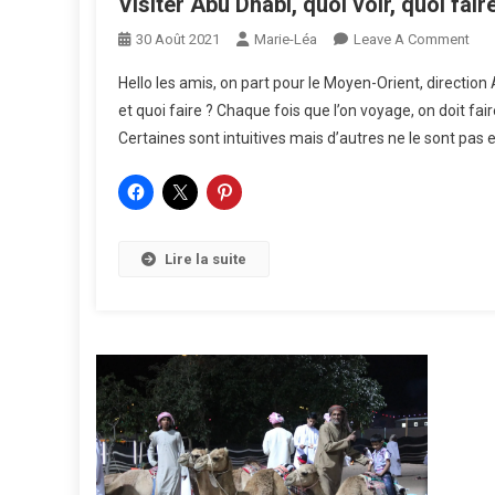
Visiter Abu Dhabi, quoi voir, quoi fair
On
30 Août 2021
Marie-Léa
Leave A Comment
Visi
Hello les amis, on part pour le Moyen-Orient, direction
Abu
et quoi faire ? Chaque fois que l’on voyage, on doit fai
Dha
Certaines sont intuitives mais d’autres ne le sont pas et
Quo
Voir
Quo
Fair
?
Lire la suite