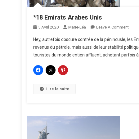
*18 Emirats Arabes Unis
On
5 Avril 2020
Marie-Léa
Leave A Comment
*18
Hey, autrefois obscure contrée de la pénincusle, les E
Emira
revenus du pétrole, mais aussi de leur stabilité politiq
Arab
touristes du monde entien affluent, achetant parfois à 
Unis
Lire la suite