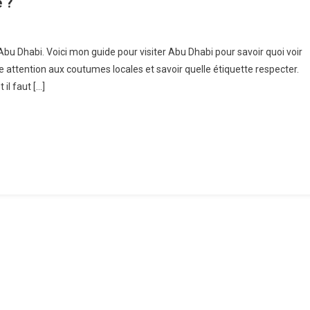
e ?
ter
 Abu Dhabi. Voici mon guide pour visiter Abu Dhabi pour savoir quoi voir
re attention aux coutumes locales et savoir quelle étiquette respecter.
bi,
 il faut […]
i
,
i
e