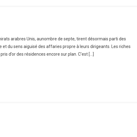
mirats arabres Unis, aunombre de septe, tirent désormais parti des
ts
ue et du sens aiguisé des affaries propre à leurs dirigeants. Les riches
es
pris d’or des résidences encore sur plan. C’est […]