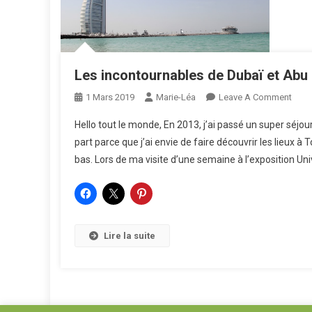
Les incontournables de Dubaï et Abu
On
1 Mars 2019
Marie-Léa
Leave A Comment
Les
Hello tout le monde, En 2013, j’ai passé un super séjour
Inco
part parce que j’ai envie de faire découvrir les lieux à
De
bas. Lors de ma visite d’une semaine à l’exposition Uni
Duba
Et
Abu
Dhab
Lire la suite