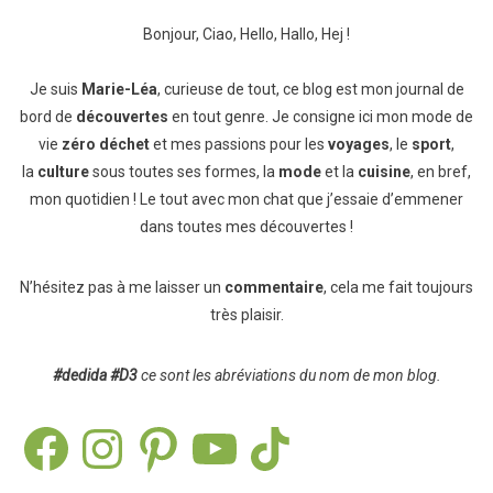
Bonjour, Ciao, Hello, Hallo, Hej !
Je suis
Marie-Léa
, curieuse de tout, ce blog est mon journal de
bord de
découvertes
en tout genre. Je consigne ici mon mode de
vie
zéro déchet
et mes passions pour les
voyages
, le
sport
,
la
culture
sous toutes ses formes, la
mode
et la
cuisine
, en bref,
mon quotidien ! Le tout avec mon chat que j’essaie d’emmener
dans toutes mes découvertes !
N’hésitez pas à me laisser un
commentaire
, cela me fait toujours
très plaisir.
#dedida
#D3
ce sont les abréviations du nom de mon blog.
Facebook
Instagram
Pinterest
YouTube
TikTok